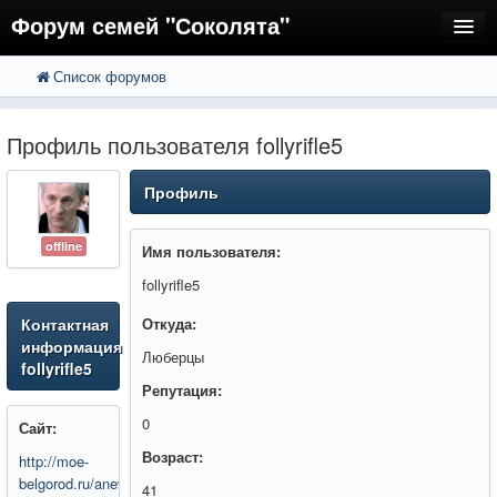
Форум семей "Соколята"
Список форумов
FAQ
Пользователи
Профиль пользователя follyrifle5
Регистрация
Профиль
Вход
offline
Имя пользователя:
follyrifle5
Контактная
Откуда:
информация
Люберцы
follyrifle5
Репутация:
0
Сайт:
Возраст:
http://moe-
belgorod.ru/anews/3876
41