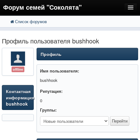
Форум семей "Соколята"
Список форумов
FAQ
Пользователи
Профиль пользователя bushhook
Регистрация
Профиль
Вход
offline
Имя пользователя:
bushhook
Контактная
Репутация:
информация
0
bushhook
Группы: