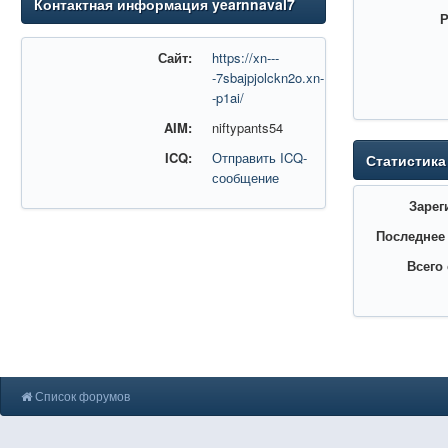
Контактная информация yearnnaval7
Р
Сайт:
https://xn---
-7sbajpjolckn2o.xn-
-p1ai/
AIM:
niftypants54
ICQ:
Отправить ICQ-
Статистика
сообщение
Зарег
Последнее
Всего
Список форумов