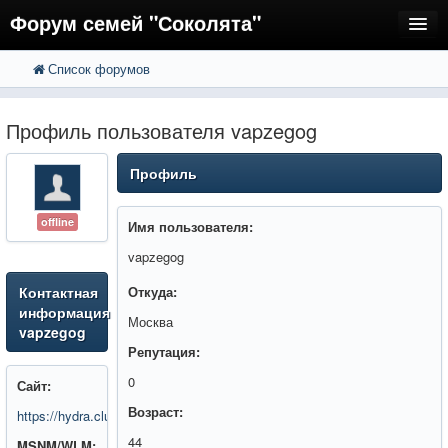
Форум семей "Соколята"
Список форумов
FAQ
Пользователи
Профиль пользователя vapzegog
Регистрация
Профиль
Вход
offline
Имя пользователя:
vapzegog
Контактная
Откуда:
информация
Москва
vapzegog
Репутация:
0
Сайт:
Возраст:
https://hydra.clubbioknikokexonion.com/
44
MSNM/WLM: