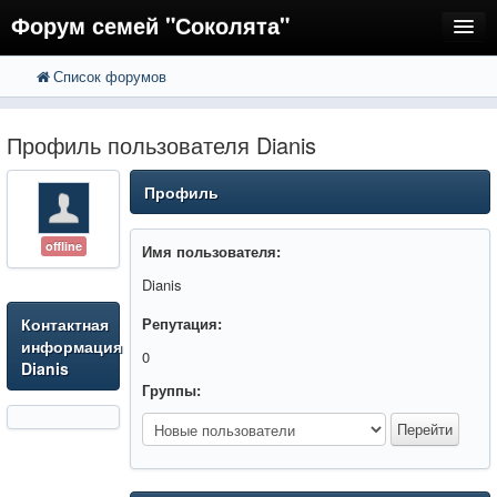
Форум семей "Соколята"
Список форумов
FAQ
Пользователи
Профиль пользователя Dianis
Регистрация
Профиль
Вход
offline
Имя пользователя:
Dianis
Контактная
Репутация:
информация
0
Dianis
Группы: