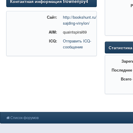
Контактная информация frownenjoy4
Р
Сайт:
http://bookshunt.ru/stati/vinilovyj-
sajding-vinylon/
AIM:
quaintspiral69
ICQ:
Отправить ICQ-
сообщение
Статистика
Зарег
Последнее
Всего
Список форумов