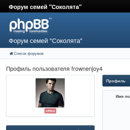
Форум семей "Соколята"
Форум семей "Соколята"
Список форумов
Профиль пользователя frownenjoy4
Профиль
Имя по
offline