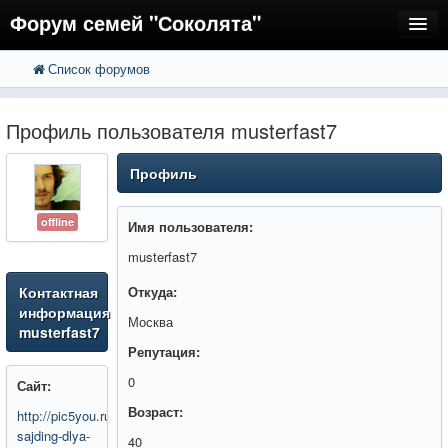
Форум семей "Соколята"
Список форумов
FAQ
Пользователи
Профиль пользователя musterfast7
Регистрация
Профиль
Вход
offline
Имя пользователя:
musterfast7
Контактная
Откуда:
информация
Москва
musterfast7
Репутация:
0
Сайт:
Возраст:
http://pic5you.ru/metallicheskij-
sajding-dlya-
40