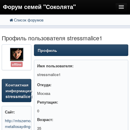
Форум семей "Соколята"
Список форумов
FAQ
Пользователи
Профиль пользователя stressmalice1
Регистрация
Профиль
Вход
offline
Имя пользователя:
stressmalice1
Контактная
Откуда:
информация
Москва
stressmalice1
Репутация:
0
Сайт:
Возраст:
http://mtszerno.ru/statiii/9836-
metallosayding-
35