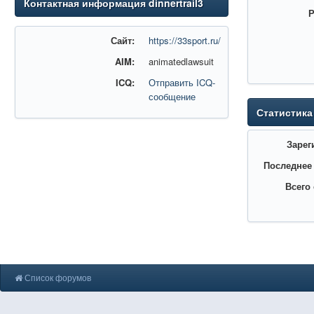
Контактная информация dinnertrail3
Р
Сайт:
https://33sport.ru/
AIM:
animatedlawsuit
ICQ:
Отправить ICQ-
сообщение
Статистика
Зарег
Последнее
Всего
Список форумов