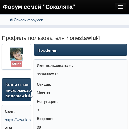
Форум семей "Соколята"
Список форумов
FAQ
Пользователи
Профиль пользователя honestawful4
Регистрация
Профиль
Вход
offline
Имя пользователя:
honestawful4
Контактная
Откуда:
информация
Москва
honestawful4
Репутация:
0
Сайт:
Возраст:
https://www.ktovdome.ru/ty_i_tvoy_dom/stroim_sami/27747.html
39
AIM: