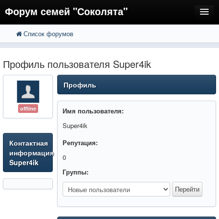
Форум семей "Соколята"
Список форумов
FAQ
Пользователи
Профиль пользователя Super4ik
Регистрация
Профиль
Вход
offline
Имя пользователя:
Super4ik
Контактная
Репутация:
информация
0
Super4ik
Группы: