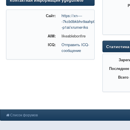
Контактная информация ygegumete
Р
Сайт:
https://xn----
-7kcb0bkbhv9aahp9i.xn-
-p1ai/xrumer-iks
AIM:
likeablebonfire
ICQ:
Отправить ICQ-
Статистика
сообщение
Зарег
Последнее
Всего
Список форумов