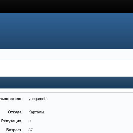
льзователя:
ygegumete
Откуда:
Карталы
Репутация:
0
Возраст:
37