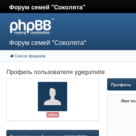
Форум семей "Соколята"
Форум семей "Соколята"
Список форумов
Профиль пользователя ygegumete
Профиль
Имя по
offline