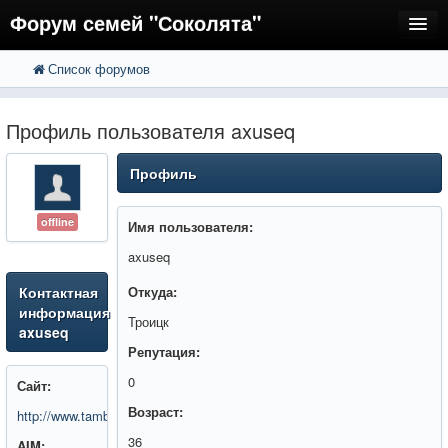
Форум семей "Соколята"
Список форумов
FAQ
Пользователи
Профиль пользователя axuseq
Регистрация
Профиль
Вход
offline
Имя пользователя:
axuseq
Контактная
Откуда:
информация
Троицк
axuseq
Репутация:
0
Сайт:
Возраст:
http://www.tamboff.ru/pressRelease/view/id/7766
36
AIM: