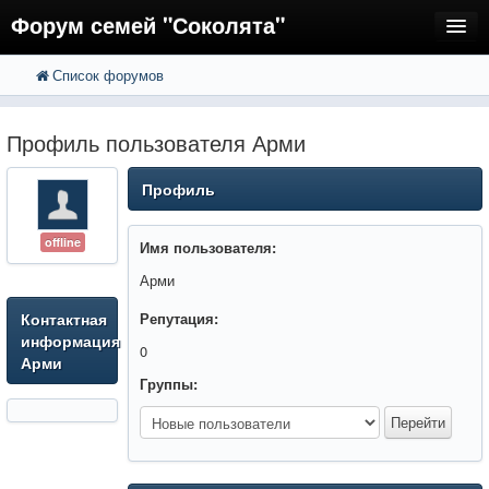
Форум семей "Соколята"
Список форумов
FAQ
Пользователи
Профиль пользователя Арми
Регистрация
Профиль
Вход
offline
Имя пользователя:
Арми
Контактная
Репутация:
информация
0
Арми
Группы: