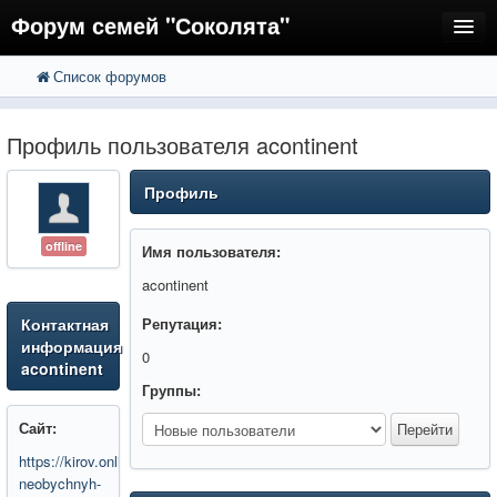
Форум семей "Соколята"
Список форумов
FAQ
Пользователи
Профиль пользователя acontinent
Регистрация
Профиль
Вход
offline
Имя пользователя:
acontinent
Контактная
Репутация:
информация
0
acontinent
Группы:
Сайт:
https://kirov.online/business/09/7-
neobychnyh-