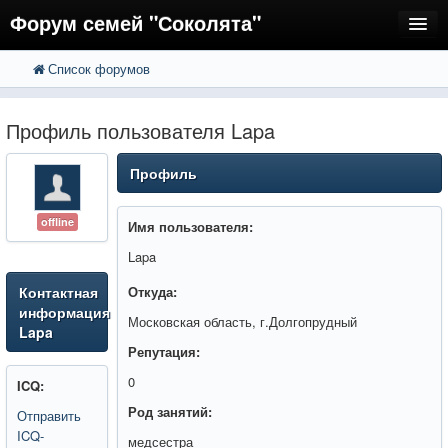
Форум семей "Соколята"
Список форумов
FAQ
Пользователи
Профиль пользователя Lapa
Регистрация
Профиль
Вход
offline
Имя пользователя:
Lapa
Контактная
Откуда:
информация
Московская область, г.Долгопрудный
Lapa
Репутация:
0
ICQ:
Род занятий:
Отправить
ICQ-
медсестра