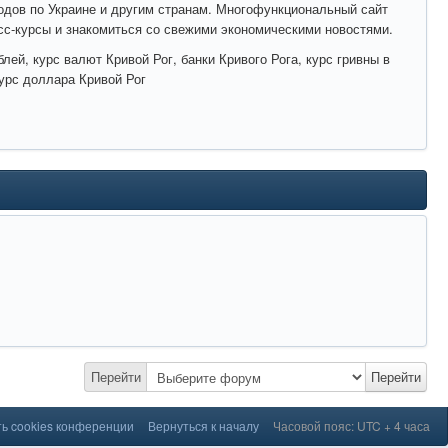
одов по Украине и другим странам. Многофункциональный сайт
осс-курсы и знакомиться со свежими экономическими новостями.
блей, курс валют Кривой Рог, банки Кривого Рога, курс гривны в
курс доллара Кривой Рог
Перейти
Перейти
ь cookies конференции
Вернуться к началу
Часовой пояс: UTC + 4 часа