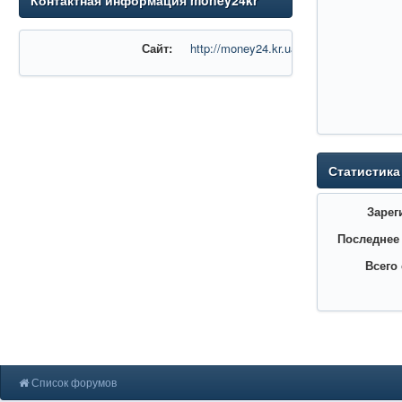
Контактная информация money24kr
Сайт:
http://money24.kr.ua
Статистика
Зарег
Последнее
Всего
Список форумов