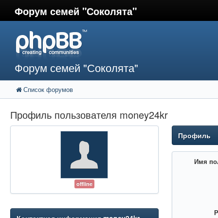
Форум семей "Соколята"
Форум семей "Соколята"
Список форумов
Профиль пользователя money24kr
Профиль
Имя по
offline
Р