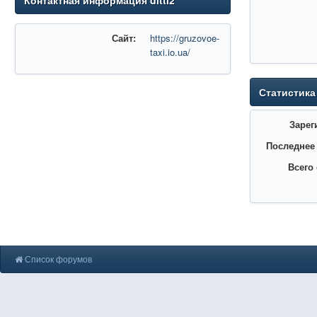
Контактная информация ditti2
Сайт:
https://gruzovoe-
taxi.io.ua/
Статистика
Зарег
Последнее
Всего
Список форумов