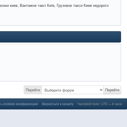
возки киев, Вантажне таксі Київ, Грузовое такси Киев недорого
Перейти
Перейти
ь cookies конференции
Вернуться к началу
Часовой пояс: UTC + 4 часа