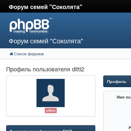
Форум семей "Соколята"
Форум семей "Соколята"
Список форумов
Профиль пользователя ditti2
Профиль
Имя по
offline
Р