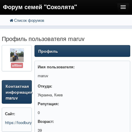
Форум семей "Соколята"
Список форумов
FAQ
Пользователи
Профиль пользователя maruv
Регистрация
Профиль
Вход
offline
Имя пользователя:
maruv
Контактная
Откуда:
информация
Украина, Киев
maruv
Репутация:
0
Сайт:
Возраст:
https://foodbury.ucoz.net/
39