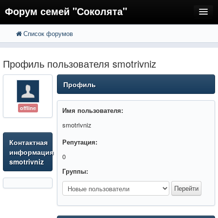
Форум семей "Соколята"
Список форумов
FAQ
Пользователи
Профиль пользователя smotrivniz
Регистрация
Профиль
Вход
offline
Имя пользователя:
smotrivniz
Контактная
Репутация:
информация
0
smotrivniz
Группы: