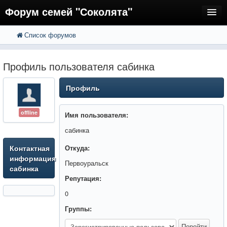
Форум семей "Соколята"
Список форумов
FAQ
Пользователи
Профиль пользователя сабинка
Регистрация
Профиль
Вход
offline
Имя пользователя:
сабинка
Контактная
Откуда:
информация
Первоуральск
сабинка
Репутация:
0
Группы: