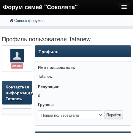
Форум семей "Соколята"
Список форумов
FAQ
Пользователи
Профиль пользователя Tatanew
Регистрация
Профиль
Вход
offline
Имя пользователя:
Tatanew
Контактная
Репутация:
информация
0
Tatanew
Группы: