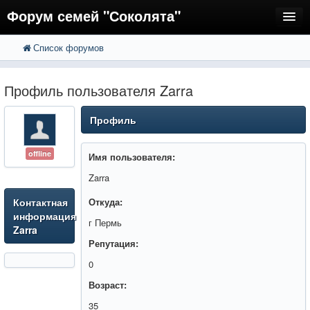
Форум семей "Соколята"
Список форумов
FAQ
Пользователи
Профиль пользователя Zarra
Регистрация
Профиль
Вход
offline
Имя пользователя:
Zarra
Контактная
Откуда:
информация
г Пермь
Zarra
Репутация:
0
Возраст:
35