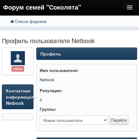
Форум семей "Соколята"
Список форумов
FAQ
Пользователи
Профиль пользователя Netbook
Регистрация
Профиль
Вход
offline
Имя пользователя:
Netbook
Контактная
Репутация:
информация
0
Netbook
Группы: