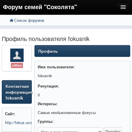
Форум семей "Соколята"
Список форумов
FAQ
Пользователи
Профиль пользователя fokusnik
Регистрация
Профиль
Вход
offline
Имя пользователя:
fokusnik
Контактная
Репутация:
информация
0
fokusnik
Интересы:
Самые необыкновенные фокусы
Сайт:
Группы:
http://fokus.ucoz.net/