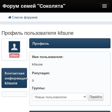
Форум семей "Соколята"
Список форумов
FAQ
Пользователи
Профиль пользователя kitsune
Регистрация
Профиль
Вход
offline
Имя пользователя:
kitsune
Контактная
Репутация:
информация
0
kitsune
Группы: