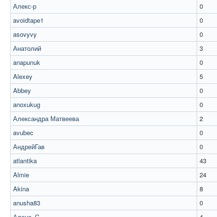
Алекс-р
0
avoidtape1
0
asovyvy
0
Анатолий
3
anapunuk
0
Alexey
5
Abbey
0
anoxukug
0
Александра Матвеева
2
avubec
0
АндрейГав
0
atlantika
43
Almie
24
Akina
8
anusha83
0
Алена_C
4