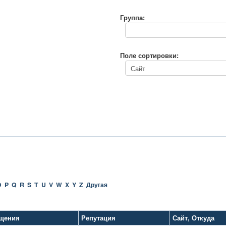
Группа:
Поле сортировки:
O
P
Q
R
S
T
U
V
W
X
Y
Z
Другая
щения
Репутация
Сайт
,
Откуда