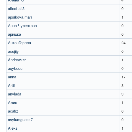
affectfail3
0
apsikova.mari
1
Анна Чурсакова
0
аришка
0
АнтонГорлов
24
acujijy
0
Andrewker
1
aqybequ
0
anna
17
Artif
3
anvlada
3
Алис
1
acafiz
0
asylumguess7
0
Aleks
1