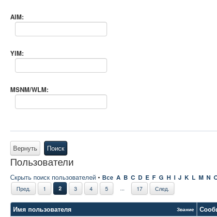
AIM:
YIM:
MSNM/WLM:
Вернуть
Поиск
Пользователи
Скрыть поиск пользователей
•
Все
A
B
C
D
E
F
G
H
I
J
K
L
M
N
...
Пред.
1
2
3
4
5
17
След.
Имя пользователя
Сооб
Звание