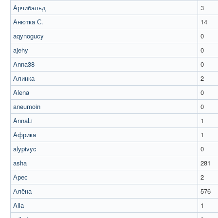
Арчибальд
3
Анютка С.
14
aqynogucy
0
ajehy
0
Anna38
0
Алинка
2
Alena
0
aneumoin
0
AnnaLi
1
Африка
1
alypivyc
0
asha
281
Арес
2
Алёна
576
Alla
1