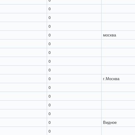
0
0
0
0
москва
0
0
0
0
0
г.Москва
0
0
0
0
0
Видное
0