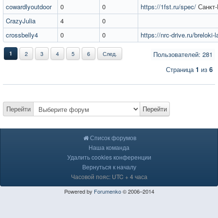
cowardlyoutdoor
0
0
https://1fst.ru/spec/
Санкт-
CrazyJulia
4
0
crossbelly4
0
0
https://nrc-drive.ru/breloki-l
1
2
3
4
5
6
След.
Пользователей: 281
Страница
1
из
6
Перейти
Перейти
Список форумов
Наша команда
Удалить cookies конференции
Вернуться к началу
Часовой пояс: UTC + 4 часа
Powered by
Forumenko
© 2006–2014