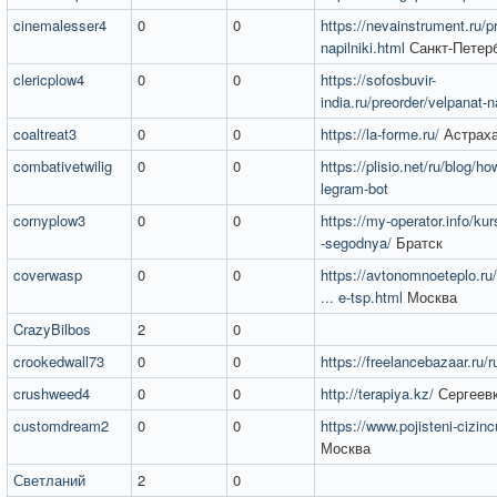
cinemalesser4
0
0
https://nevainstrument.ru/p
napilniki.html
Санкт-Петер
clericplow4
0
0
https://sofosbuvir-
india.ru/preorder/velpanat-n
coaltreat3
0
0
https://la-forme.ru/
Астрах
combativetwilig
0
0
https://plisio.net/ru/blog/how
legram-bot
cornyplow3
0
0
https://my-operator.info/kurs
-segodnya/
Братск
coverwasp
0
0
https://avtonomnoeteplo.ru
... e-tsp.html
Москва
CrazyBilbos
2
0
crookedwall73
0
0
https://freelancebazaar.ru/r
crushweed4
0
0
http://terapiya.kz/
Сергеев
customdream2
0
0
https://www.pojisteni-cizinc
Москва
Светланий
2
0