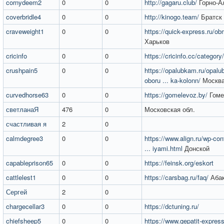
cornydeem2
0
0
http://gagaru.club/
Горно-А
coverbridle4
0
0
http://kinogo.team/
Братск
craveweight1
0
0
https://quick-express.ru/ob
Харьков
cricinfo
0
0
https://cricinfo.cc/category/
crushpain5
0
0
https://opalubkam.ru/opalu
oboru ... ka-kolonn/
Москв
curvedhorse63
0
0
https://gomelevoz.by/
Гоме
светланаЯ
476
0
Московская обл.
счастливая я
2
0
calmdegree3
0
0
https://www.align.ru/wp-con
... iyami.html
Донской
capableprison65
0
0
https://feinsk.org/eskort
cattlelest1
0
0
https://carsbag.ru/faq/
Аба
Сергей
2
0
chargecellar3
0
0
https://dctuning.ru/
chiefsheep5
0
0
https://www.gepatit-express