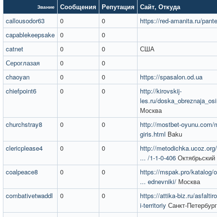
Сообщения
Репутация
Сайт
,
Откуда
Звание
callousodor63
0
0
https://red-amanita.ru/pante
capablekeepsake
0
0
catnet
0
0
США
Сероглазая
0
0
chaoyan
0
0
https://spasalon.od.ua
chiefpoint6
0
0
http://kirovskij-
les.ru/doska_obreznaja_os
Москва
churchstray8
0
0
http://mostbet-oyunu.com/m
giris.html
Baku
clericplease4
0
0
http://metodichka.ucoz.org/
... /1-1-0-406
Октябрьский
coalpeace8
0
0
https://mspak.pro/katalog/
... ednevniki/
Москва
combativetwaddl
0
0
https://attika-biz.ru/asfalti
i-territoriy
Санкт-Петербург