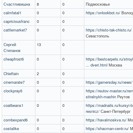
Счастливишна
8
0
Подмосковье
calmfatal1
0
0
https://onlookbot.ru/
Волог
capriciousfranc
0
0
cattlemarket7
0
0
https://chisto-tak-chisto.ru/
Севастополь
Сергей
13
0
Степанов
cheapfrost6
0
0
https://bestcarpets.ru/str
... dveri.html
Москва
Chieftain
2
0
cinemarate7
0
0
https://gamersday.ru/news/
clockpray6
0
0
https://reutov-master.ru/re
stiralnykh-mashin
Реутов
coatbeans1
0
0
https://madnails.ru/kursyi-br
resnicz/
Санкт-Петербург
combexpand6
0
0
https://havalmoskva.ru/
Мо
costalike
0
0
https://shacman-centr.ru/
М