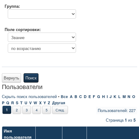
Группа:
Поле сортировки:
Вернуть
Поиск
Пользователи
Скрыть поиск пользователей
•
Все
A
B
C
D
E
F
G
H
I
J
K
L
M
N
O
P
Q
R
S
T
U
V
W
X
Y
Z
Другая
1
2
3
4
5
След.
Пользователей: 227
Страница
1
из
5
Имя
пользователя