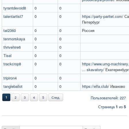
tyrantdevoid8
0
0
talentartist7
0
0
https://party-paritet.com/
Са
Петербург
tat2360
0
0
Россия
tenmorskaya
0
0
thrivehire6
0
0
Tisel
0
0
trackcrop8
0
0
https://www.umg-machinery.
... skavatory/
Екатеринбург
tripiron4
0
0
tangleballot
0
0
https://elfa.club/
Иваново
1
2
3
4
5
След.
Пользователей: 227
Страница
1
из
5