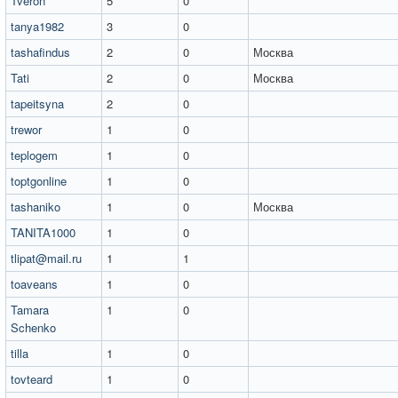
Tveron
5
0
tanya1982
3
0
tashafindus
2
0
Москва
Tati
2
0
Москва
tapeitsyna
2
0
trewor
1
0
teplogem
1
0
toptgonline
1
0
tashaniko
1
0
Москва
TANITA1000
1
0
tlipat@mail.ru
1
1
toaveans
1
0
Tamara
1
0
Schenko
tilla
1
0
tovteard
1
0