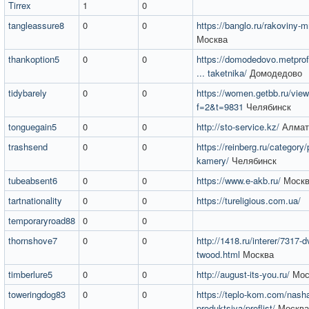
Tirrex
1
0
tangleassure8
0
0
https://banglo.ru/rakoviny-
Москва
thankoption5
0
0
https://domodedovo.metprof.
... taketnika/
Домодедово
tidybarely
0
0
https://women.getbb.ru/view
f=2&t=9831
Челябинск
tonguegain5
0
0
http://sto-service.kz/
Алма
trashsend
0
0
https://reinberg.ru/categor
kamery/
Челябинск
tubeabsent6
0
0
https://www.e-akb.ru/
Москв
tartnationality
0
0
https://tureligious.com.ua/
temporaryroad88
0
0
thornshove7
0
0
http://1418.ru/interer/7317-dv
twood.html
Москва
timberlure5
0
0
http://august-its-you.ru/
Мос
toweringdog83
0
0
https://teplo-kom.com/nash
produktsiya/proflist/
Москва