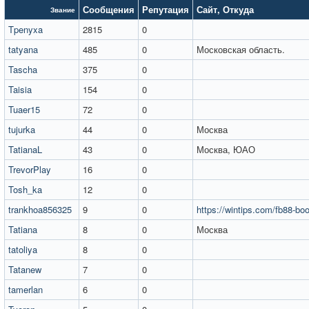
Сообщения
Репутация
Сайт
,
Откуда
Звание
Tpenyxa
2815
0
tatyana
485
0
Московская область.
Tascha
375
0
Taisia
154
0
Tuaer15
72
0
tujurka
44
0
Москва
TatianaL
43
0
Москва, ЮАО
TrevorPlay
16
0
Tosh_ka
12
0
trankhoa856325
9
0
https://wintips.com/fb88-bo
Tatiana
8
0
Москва
tatoliya
8
0
Tatanew
7
0
tamerlan
6
0