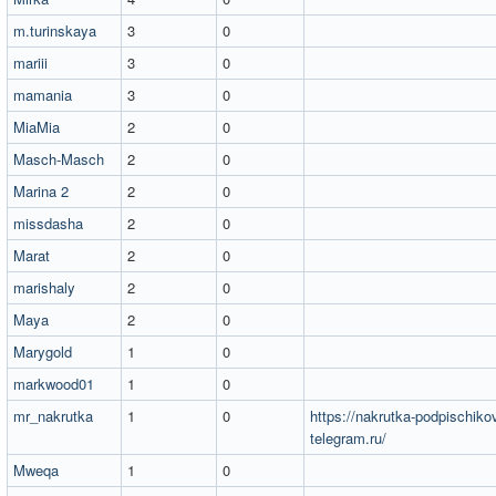
m.turinskaya
3
0
mariii
3
0
mamania
3
0
MiaMia
2
0
Masch-Masch
2
0
Marina 2
2
0
missdasha
2
0
Marat
2
0
marishaly
2
0
Maya
2
0
Marygold
1
0
markwood01
1
0
mr_nakrutka
1
0
https://nakrutka-podpischiko
telegram.ru/
Mweqa
1
0