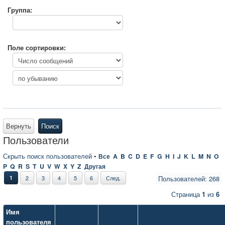
Группа:
Поле сортировки:
Вернуть
Поиск
Пользователи
Скрыть поиск пользователей
•
Все
A
B
C
D
E
F
G
H
I
J
K
L
M
N
O
P
Q
R
S
T
U
V
W
X
Y
Z
Другая
1
2
3
4
5
6
След.
Пользователей: 268
Страница
1
из
6
Имя
пользователя