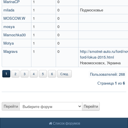
MarinaCP
1
0
milada
1
0
Подмосковье
MOSCOW.W
1
0
mosya
1
0
Mamochka30
1
0
Motya
1
0
Magravs
1
0
http://smotret-auto.ru/ford/no
ford-fokus-2015.html
Новомосковск, Украина
1
2
3
4
5
6
След.
Пользователей: 268
Страница
1
из
6
Перейти
Перейти
Список форумов