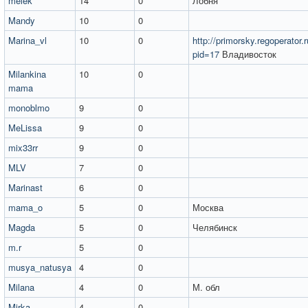
melek
14
0
Лобня
Mandy
10
0
Marina_vl
10
0
http://primorsky.regoperator.r
pid=17
Владивосток
Milankina
10
0
mama
monoblmo
9
0
MeLissa
9
0
mix33rr
9
0
MLV
7
0
Marinast
6
0
mama_o
5
0
Москва
Magda
5
0
Челябинск
m.r
5
0
musya_natusya
4
0
Milana
4
0
М. обл
Mirka
4
0