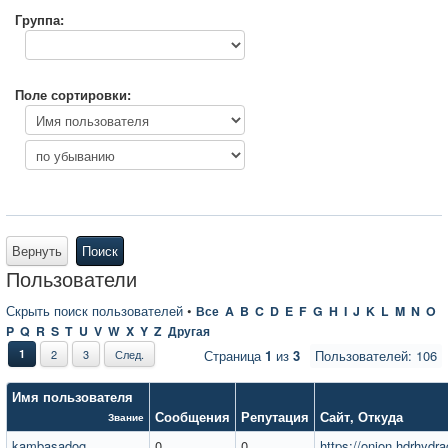
Группа:
Поле сортировки:
Вернуть
Поиск
Пользователи
Скрыть поиск пользователей
•
Все
A
B
C
D
E
F
G
H
I
J
K
L
M
N
O
P
Q
R
S
T
U
V
W
X
Y
Z
Другая
1
2
3
След.
Страница
1
из
3
Пользователей: 106
Имя пользователя
Сообщения
Репутация
Сайт
,
Откуда
Звание
kambasadog
0
0
https://onion.hdrhydr