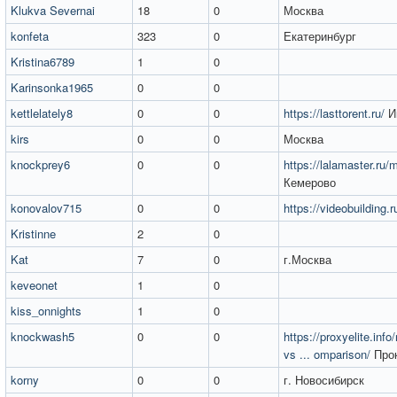
Klukva Severnai
18
0
Москва
konfeta
323
0
Екатеринбург
Kristina6789
1
0
Karinsonka1965
0
0
kettlelately8
0
0
https://lasttorent.ru/
И
kirs
0
0
Москва
knockprey6
0
0
https://lalamaster.ru/m
Кемерово
konovalov715
0
0
https://videobuilding.r
Kristinne
2
0
Kat
7
0
г.Москва
keveonet
1
0
kiss_onnights
1
0
knockwash5
0
0
https://proxyelite.info
vs ... omparison/
Прок
korny
0
0
г. Новосибирск