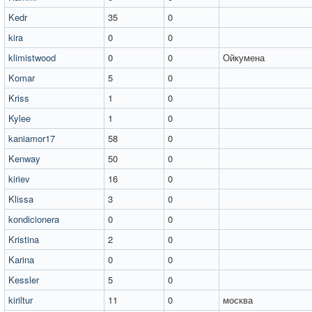
Kedr
35
0
kira
0
0
klimistwood
0
0
Ойкумена
Komar
5
0
Kriss
1
0
Kylee
1
0
kaniamor17
58
0
Kenway
50
0
kiriev
16
0
Klissa
3
0
kondicionera
0
0
Kristina
2
0
Karina
0
0
Kessler
5
0
kiriltur
11
0
москва