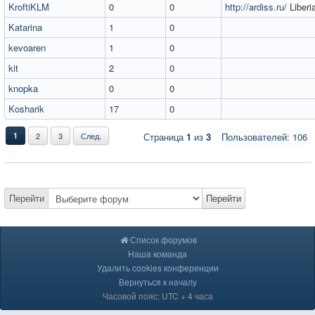
KroftiKLM
0
0
http://ardiss.ru/
Liberi
Katarina
1
0
kevoaren
1
0
kit
2
0
knopka
0
0
Kosharik
17
0
1
2
3
След.
Страница
1
из
3
Пользователей: 106
Перейти
Перейти
Список форумов
Наша команда
Удалить cookies конференции
Вернуться к началу
Часовой пояс: UTC + 4 часа