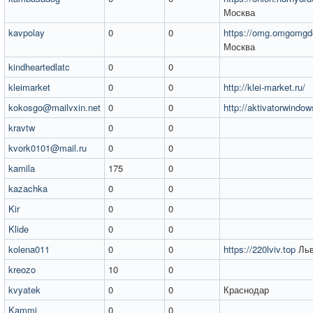
Москва
kavpolay
0
0
https://omg.omgomgd
Москва
kindheartedlatc
0
0
kleimarket
0
0
http://klei-market.ru/
kokosgo@mailvxin.net
0
0
http://aktivatorwindow
kravtw
0
0
kvork0101@mail.ru
0
0
kamila
175
0
kazachka
0
0
Kir
0
0
Klide
0
0
kolena011
0
0
https://220lviv.top
Льв
kreozo
10
0
kvyatek
0
0
Краснодар
Kammi
0
0