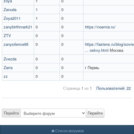
zoya
1
0
Zanuda
1
0
Zoya2011
1
0
zanybirthmark21
0
0
https://noemia.ru/
ZTV
0
0
zanysilence95
0
0
https://fastens.ru/blog/sovr
... oskvy.html
Москва
Zvezda
0
0
Zarra
0
0
г Пермь
zz
0
0
Страница
1
из
1
Пользователей: 22
Перейти
Перейти
Список форумов