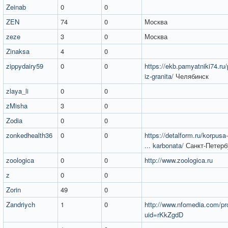
Zeinab
0
0
ZEN
74
0
Москва
zeze
3
0
Москва
Zinaksa
4
0
zippydairy59
0
0
https://ekb.pamyatniki74.ru
iz-granita/
Челябинск
zlaya_li
0
0
zMisha
3
0
Zodia
0
0
zonkedhealth36
0
0
https://detalform.ru/korpusa-
... karbonata/
Санкт-Петерб
zoologica
0
0
http://www.zoologica.ru
z
0
0
Zorin
49
0
Zandriych
1
0
http://www.nfomedia.com/pro
uid=rKkZgdD