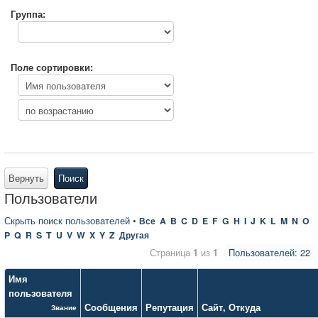
Группа:
Поле сортировки:
Вернуть
Поиск
Пользователи
Скрыть поиск пользователей
•
Все
A
B
C
D
E
F
G
H
I
J
K
L
M
N
O
P
Q
R
S
T
U
V
W
X
Y
Z
Другая
Страница
1
из
1
Пользователей: 22
Имя
пользователя
Сообщения
Репутация
Сайт
,
Откуда
Звание