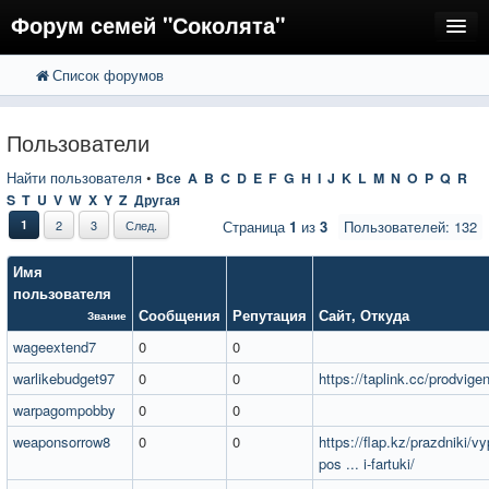
Форум семей "Соколята"
Список форумов
FAQ
Пользователи
Пользователи
Регистрация
Найти пользователя
•
Все
A
B
C
D
E
F
G
H
I
J
K
L
M
N
O
P
Q
R
S
T
U
V
W
X
Y
Z
Другая
Вход
1
2
3
След.
Страница
1
из
3
Пользователей: 132
Имя
пользователя
Сообщения
Репутация
Сайт
,
Откуда
Звание
wageextend7
0
0
warlikebudget97
0
0
https://taplink.cc/prodvige
warpagompobby
0
0
weaponsorrow8
0
0
https://flap.kz/prazdniki/v
pos ... i-fartuki/