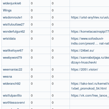
widenjunkie6
0
0
Wings
0
0
wisdomroute1
0
0
https://urist-anyfriev.ru/usl
wistfuloutlaw27
0
0
wonderfulgun62
0
0
https://kometacasinopipi77
wristdata
0
0
https://www.sofosbuvir-
india.com/preord ... nat-na
warlikefoyer67
0
0
https://24bet.su/
weebyword79
0
0
https://samrabotjaga.ru/de
dizayn-hruschevki
weemaniac22
0
0
https://2051.vision/
wesna
0
0
wideranch92
0
0
https://tako-text.ru/kernel/
1xbet_promokod_54.html
wistfulpavillio
0
0
https://vk.com/free_lance_
worthlessovervi
0
0