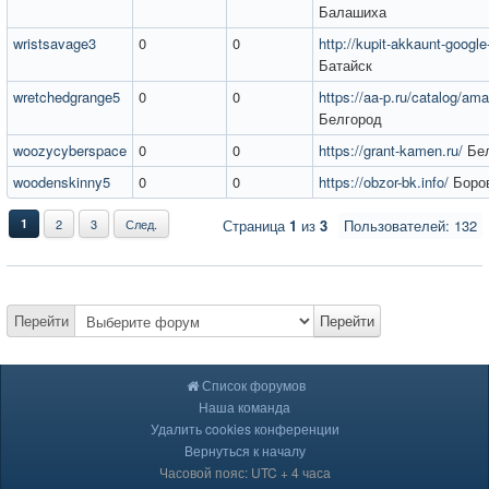
Балашиха
wristsavage3
0
0
http://kupit-akkaunt-google
Батайск
wretchedgrange5
0
0
https://aa-p.ru/catalog/am
Белгород
woozycyberspace
0
0
https://grant-kamen.ru/
Бел
woodenskinny5
0
0
https://obzor-bk.info/
Боро
1
2
3
След.
Страница
1
из
3
Пользователей: 132
Перейти
Перейти
Список форумов
Наша команда
Удалить cookies конференции
Вернуться к началу
Часовой пояс: UTC + 4 часа