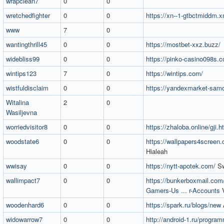
wrapclean7
0
0
wretchedfighter
0
0
https://xn--1-gtbctmiddm.xn
www
7
0
wantingthrill45
0
0
https://mostbet-xxz.buzz/
widebliss99
0
0
https://pinko-casino098s.
wintips123
7
0
https://wintips.com/
wistfuldisclaim
0
0
https://yandexmarket-sam
Witalina
2
0
Wasiljevna
worriedvisitor8
0
0
https://zhaloba.online/gji.h
woodstate6
0
0
https://wallpapers4screen
Hialeah
wwisay
0
0
https://nytt-apotek.com/
Sw
wallimpact7
0
0
https://bunkerboxmail.co
Gamers-Us ... r-Accounts
V
woodenhard6
0
0
https://spark.ru/blogs/new
widowarrow7
0
0
http://android-1.ru/progra