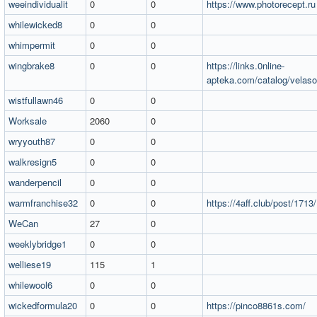
weeindividualit
0
0
https://www.photorecept.ru
whilewicked8
0
0
whimpermit
0
0
wingbrake8
0
0
https://links.0nline-
apteka.com/catalog/velaso
wistfullawn46
0
0
Worksale
2060
0
wryyouth87
0
0
walkresign5
0
0
wanderpencil
0
0
warmfranchise32
0
0
https://4aff.club/post/1713/
WeCan
27
0
weeklybridge1
0
0
welliese19
115
1
whilewool6
0
0
wickedformula20
0
0
https://pinco8861s.com/