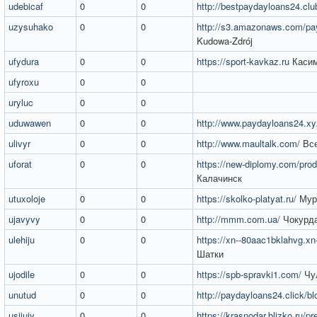
udebicaf
0
0
http://bestpaydayloans24.clu
uzysuhako
0
0
http://s3.amazonaws.com/pay
Kudowa-Zdrój
ufydura
0
0
https://sport-kavkaz.ru
Каси
ufyroxu
0
0
uryluc
0
0
uduwawen
0
0
http://www.paydayloans24.xy
ulivyr
0
0
http://www.maultalk.com/
Все
uforat
0
0
https://new-diplomy.com/produ
Калачинск
utuxoloje
0
0
https://skolko-platyat.ru/
Мур
ujavyvy
0
0
http://mmm.com.ua/
Чокурд
ulehiju
0
0
https://xn--80aac1bklahvg.xn-
Шатки
ujodile
0
0
https://spb-spravki1.com/
Чу
unutud
0
0
http://paydayloans24.click/bl
usijujy
0
0
https://krasnodar.blizko.ru/pr