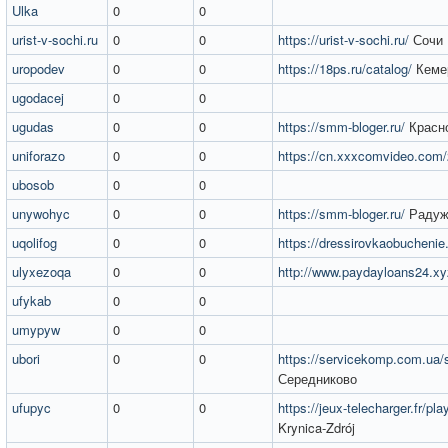
Ulka
0
0
urist-v-sochi.ru
0
0
https://urist-v-sochi.ru/
Сочи
uropodev
0
0
https://18ps.ru/catalog/
Кеме
ugodacej
0
0
ugudas
0
0
https://smm-bloger.ru/
Красн
uniforazo
0
0
https://cn.xxxcomvideo.com
ubosob
0
0
unywohyc
0
0
https://smm-bloger.ru/
Радуж
uqolifog
0
0
https://dressirovkaobuchenie.
ulyxezoqa
0
0
http://www.paydayloans24.xy
ufykab
0
0
umypyw
0
0
ubori
0
0
https://servicekomp.com.ua/s
Середниково
ufupyc
0
0
https://jeux-telecharger.fr/pla
Krynica-Zdrój