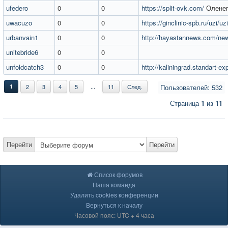
ufedero
0
0
https://split-ovk.com/
Оленег
uwacuzo
0
0
https://ginclinic-spb.ru/uzi/uz
urbanvain1
0
0
http://hayastannews.com/ne
unitebride6
0
0
unfoldcatch3
0
0
http://kaliningrad.standart-ex
...
1
2
3
4
5
11
След.
Пользователей: 532
Страница
1
из
11
Перейти
Перейти
Список форумов
Наша команда
Удалить cookies конференции
Вернуться к началу
Часовой пояс: UTC + 4 часа