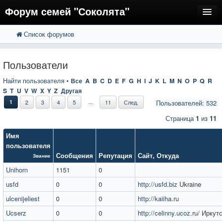
Форум семей "Соколята"
Список форумов
FAQ
Пользователи
Пользователи
Регистрация
Найти пользователя
•
Все
A
B
C
D
E
F
G
H
I
J
K
L
M
N
O
P
Q
R
S
T
U
V
W
X
Y
Z
Другая
Вход
...
1
2
3
4
5
11
След.
Пользователей: 532
Страница
1
из
11
Имя
пользователя
Сообщения
Репутация
Сайт
,
Откуда
Звание
Unihorn
1151
0
usfd
0
0
http://usfd.biz
Ukraine
ulcenijeliest
0
0
http://kaiiha.ru
Ucserz
0
0
http://celinny.ucoz.ru/
Иркутс