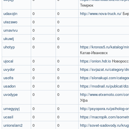
Темрюк
udaxojin
0
0
http://www.nova-truck.ru/
Бир
utezawo
0
0
umavivu
0
0
ukuwij
0
0
uhotyp
0
0
https://kronos5.ru/katalog/min
Катав-Ивановск
ujocal
0
0
https://onion.hdr.io
Новоросс
uvydor
0
0
https://svjazat.ru/category/d
usofis
0
0
https://slonakupi.com/catego
usadon
0
0
https://modnail.ru/publcat/diz
uvodype
0
0
http://www.etxemoto.com/com
Уфа
umegypyj
0
0
http://psyopora.ru/psiholog-on
ucasil
0
0
https://macropik.com/isometr
unionslam2
0
0
http://sovet-sadovody.ru/krugly