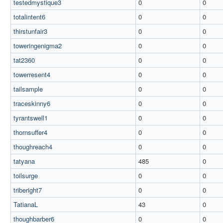
testedmystique3
0
0
totalintent6
0
0
thirstunfair3
0
0
toweringenigma2
0
0
tat2360
0
0
towerresent4
0
0
tailsample
0
0
traceskinny6
0
0
tyrantswell1
0
0
thornsuffer4
0
0
thoughreach4
0
0
tatyana
485
0
toilsurge
0
0
triberight7
0
0
TatianaL
43
0
thoughbarber6
0
0