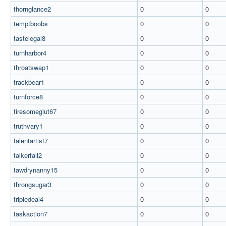
thornglance2
0
0
temptboobs
0
0
tastelegal8
0
0
turnharbor4
0
0
throatswap1
0
0
trackbear1
0
0
turnforce8
0
0
tiresomeglut67
0
0
truthvary1
0
0
talentartist7
0
0
talkerfall2
0
0
tawdrynanny15
0
0
throngsugar3
0
0
tripledeal4
0
0
taskaction7
0
0