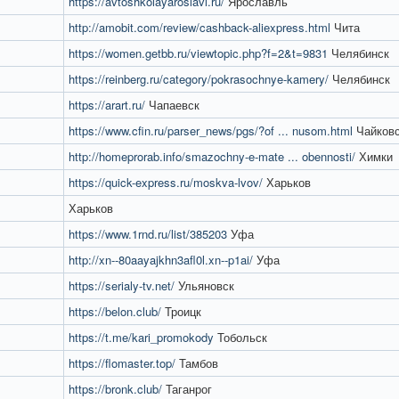
https://avtoshkolayaroslavl.ru/
Ярославль
http://amobit.com/review/cashback-aliexpress.html
Чита
https://women.getbb.ru/viewtopic.php?f=2&t=9831
Челябинск
https://reinberg.ru/category/pokrasochnye-kamery/
Челябинск
https://arart.ru/
Чапаевск
https://www.cfin.ru/parser_news/pgs/?of ... nusom.html
Чайковс
http://homeprorab.info/smazochny-e-mate ... obennosti/
Химки
https://quick-express.ru/moskva-lvov/
Харьков
Харьков
https://www.1rnd.ru/list/385203
Уфа
http://xn--80aayajkhn3afl0l.xn--p1ai/
Уфа
https://serialy-tv.net/
Ульяновск
https://belon.club/
Троицк
https://t.me/kari_promokody
Тобольск
https://flomaster.top/
Тамбов
https://bronk.club/
Таганрог