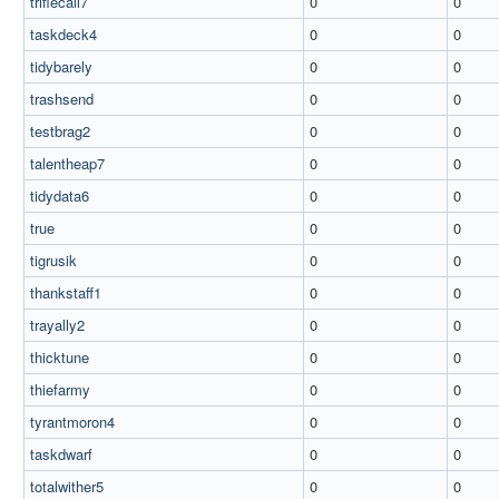
triflecall7
0
0
taskdeck4
0
0
tidybarely
0
0
trashsend
0
0
testbrag2
0
0
talentheap7
0
0
tidydata6
0
0
true
0
0
tigrusik
0
0
thankstaff1
0
0
trayally2
0
0
thicktune
0
0
thiefarmy
0
0
tyrantmoron4
0
0
taskdwarf
0
0
totalwither5
0
0