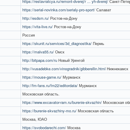
https://restavratcya.ru/remont-dverej/r ... yh-dverej/
Санкт-Пете
https://serial-novinka.com/serialy-pro-sport/
Салават
http://esdsm.ru/
Ростов-на-Дону
https://vita-live.ru/
Ростов-на-Дону
Россия
https://skunit.ru/services/3d_diagnostika/
Пермь
https://malva55.ru/
Омск
http://bitpapa.com/ru
Новый Уренгой
http://vusadebke.com/vinogradnik/gibberellin.html
Нижнекамск
https://mouse-game.ru/
Мурманск
http://fm-fans.ru/fm22/editordata/
Мурманск
Московская область.
https://www.excavator-ram.ru/burenie-skvazhin/
Московская об
https://burenie-skvazhiny-mo.ru/
Московская область
Москва, ЮАО
https://svobodarechi.com/
Москва