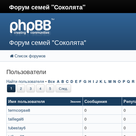
Форум семей "Соколята"
Форум семей "Соколята"
Список форумов
Пользователи
Найти пользователя
•
Все
A
B
C
D
E
F
G
H
I
J
K
L
M
N
O
P
Q
R
1
2
3
4
5
След.
Имя пользователя
Сообщения
Репут
Звание
termcorpse8
0
0
taillegal6
0
0
tubestay6
0
0