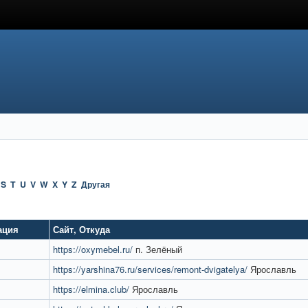
S
T
U
V
W
X
Y
Z
Другая
ация
Сайт
,
Откуда
https://oxymebel.ru/
п. Зелёный
https://yarshina76.ru/services/remont-dvigatelya/
Ярославль
https://elmina.club/
Ярославль