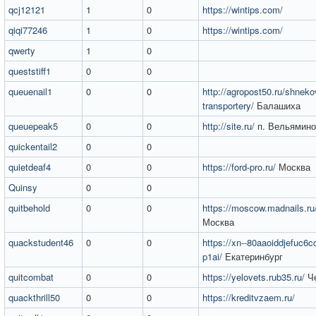
qcj12121
1
0
https://wintips.com/
qiqi77246
1
0
https://wintips.com/
qwerty
1
0
queststiff1
0
0
queuenail1
0
0
http://agropost50.ru/shneko
transportery/
Балашиха
queuepeak5
0
0
http://site.ru/
п. Вельямино
quickentail2
0
0
quietdeaf4
0
0
https://ford-pro.ru/
Москва
Quinsy
0
0
quitbehold
0
0
https://moscow.madnails.ru/
Москва
quackstudent46
0
0
https://xn--80aaoiddjefuc6c
p1ai/
Екатеринбург
quitcombat
0
0
https://yelovets.rub35.ru/
Че
quackthrill50
0
0
https://kreditvzaem.ru/