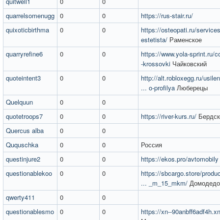
quitwell1
0
0
quarrelsomenugg
0
0
https://rus-stair.ru/
quixoticbirthma
0
0
https://osteopati.ru/services
estetista/
Раменское
quarryrefine6
0
0
https://www.yola-sprint.ru/co
-krossovki
Чайковский
quoteintent3
0
0
http://alt.robloxegg.ru/usil
... o-profilya
Люберецы
Quelquun
0
0
quotetroops7
0
0
https://river-kurs.ru/
Бердск
Quercus alba
0
0
Ququschka
0
0
Россия
questinjure2
0
0
https://ekos.pro/avtomobily
questionablekoo
0
0
https://sbcargo.store/produ
... _m_15_mkm/
Домодедо
qwerty411
0
0
questionablesmo
0
0
https://xn--90anbff6adf4h.xn