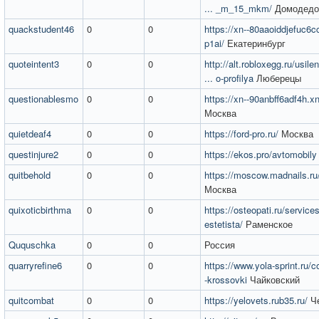
... _m_15_mkm/
Домодедо
quackstudent46
0
0
https://xn--80aaoiddjefuc6c
p1ai/
Екатеринбург
quoteintent3
0
0
http://alt.robloxegg.ru/usil
... o-profilya
Люберецы
questionablesmo
0
0
https://xn--90anbff6adf4h.xn
Москва
quietdeaf4
0
0
https://ford-pro.ru/
Москва
questinjure2
0
0
https://ekos.pro/avtomobily
quitbehold
0
0
https://moscow.madnails.ru/
Москва
quixoticbirthma
0
0
https://osteopati.ru/services
estetista/
Раменское
Ququschka
0
0
Россия
quarryrefine6
0
0
https://www.yola-sprint.ru/co
-krossovki
Чайковский
quitcombat
0
0
https://yelovets.rub35.ru/
Че