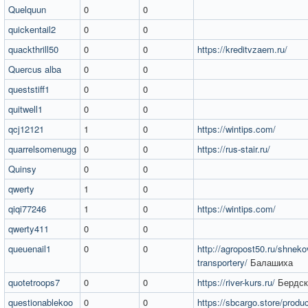
Quelquun
0
0
quickentail2
0
0
quackthrill50
0
0
https://kreditvzaem.ru/
Quercus alba
0
0
queststiff1
0
0
quitwell1
0
0
qcj12121
1
0
https://wintips.com/
quarrelsomenugg
0
0
https://rus-stair.ru/
Quinsy
0
0
qwerty
1
0
qiqi77246
1
0
https://wintips.com/
qwerty411
0
0
queuenail1
0
0
http://agropost50.ru/shneko
transportery/
Балашиха
quotetroops7
0
0
https://river-kurs.ru/
Бердск
questionablekoo
0
0
https://sbcargo.store/produ