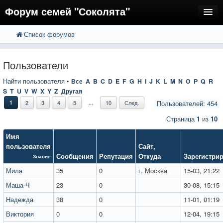
Форум семей "Соколята"
Список форумов
FAQ
Пользователи
Пользователи
Регистрация
Найти пользователя
•
Все
A
B
C
D
E
F
G
H
I
J
K
L
M
N
O
P
Q
R
S
T
U
V
W
X
Y
Z
Другая
Вход
...
1
2
3
4
5
10
След.
Пользователей: 454
Страница
1
из
10
Имя
пользователя
Сайт
,
Сообщения
Репутация
Откуда
Зарегистри
Звание
Мила
35
0
г. Москва
15-03, 21:22
Маша-Ч
23
0
30-08, 15:15
Надежда
38
0
11-01, 01:19
Виктория
0
0
12-04, 19:15