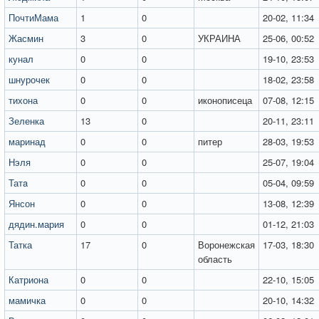
ПочтиМама
1
0
20-02, 11:34
Жасмин
3
0
УКРАИНА
25-06, 00:52
кунал
0
0
19-10, 23:53
шнурочек
0
0
18-02, 23:58
тихона
0
0
иконописеца
07-08, 12:15
Зеленка
13
0
20-11, 23:11
маринад
0
0
питер
28-03, 19:53
Нэля
0
0
25-07, 19:04
Татa
0
0
05-04, 09:59
Янсон
0
0
13-08, 12:39
дядин.мария
0
0
01-12, 21:03
Татка
17
0
Воронежская
17-03, 18:30
область
Катриона
0
0
22-10, 15:05
мамичка
0
0
20-10, 14:32