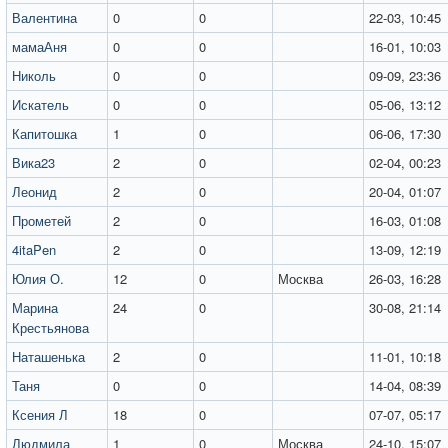
Валентина
0
0
22-03, 10:45
мамаАня
0
0
16-01, 10:03
Николь
0
0
09-09, 23:36
Искатель
0
0
05-06, 13:12
Капитошка
1
0
06-06, 17:30
Вика23
2
0
02-04, 00:23
Леонид
2
0
20-04, 01:07
Прометей
2
0
16-03, 01:08
4itaPen
2
0
13-09, 12:19
Юлия О.
12
0
Москва
26-03, 16:28
Марина
24
0
30-08, 21:14
Крестьянова
Наташенька
2
0
11-01, 10:18
Таня
0
0
14-04, 08:39
Ксения Л
18
0
07-07, 05:17
Людмила
1
0
Москва
24-10, 15:07