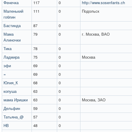
Фенечка
117
0
http://www.sosenfants.ch
Маленький
111
0
Подольск
гоблин
Бастинда
87
0
Мама
79
0
г. Москва, ВАО
Алиночки
Тика
78
0
Ладмира
75
0
Москва
эфи
69
0
=
69
0
Юлия_К
68
0
копуша
63
0
мама Иришки
63
0
Москва, ЗАО
Дельфин
59
0
Татьяна_@
57
0
НВ
48
0