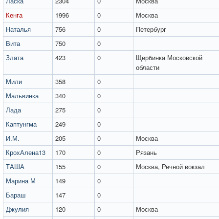
Ласка
2304
0
Москва
Кенга
1996
0
Москва
Наталья
756
0
Петербург
Вита
750
0
Злата
423
0
Щербинка Московской
области
Мили
358
0
Мальвинка
340
0
Лада
275
0
Каптунгма
249
0
И.М.
205
0
Москва
КрохАлена13
170
0
Рязань
ТАША
155
0
Москва, Речной вокзал
Марина М
149
0
Бараш
147
0
Джулия
120
0
Москва