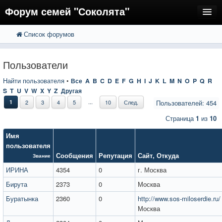
Форум семей "Соколята"
Список форумов
FAQ
Пользователи
Пользователи
Регистрация
Найти пользователя
•
Все
A
B
C
D
E
F
G
H
I
J
K
L
M
N
O
P
Q
R
S
T
U
V
W
X
Y
Z
Другая
Вход
...
1
2
3
4
5
10
След.
Пользователей: 454
Страница
1
из
10
Имя
пользователя
Сообщения
Репутация
Сайт
,
Откуда
Звание
ИРИНА
4354
0
г. Москва
Бирута
2373
0
Москва
Буратынка
2360
0
http://www.sos-miloserdie.ru/
Москва