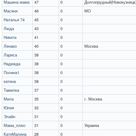
Машина мама
47
0
Долгопрудный(Новокузнецк
Масяня
46
0
МО
Наталья 74
45
0
Люда
43
0
Никита
41
0
Ленако
40
0
Москва
Лариса
38
0
Надежда
38
0
Полина1
38
0
катена
38
0
Тамилка
37
0
Мила
35
0
г. Москва
Юлия
32
0
Элайн
31
0
Мама_плюс
31
0
Украина
КатяМалина
28
0