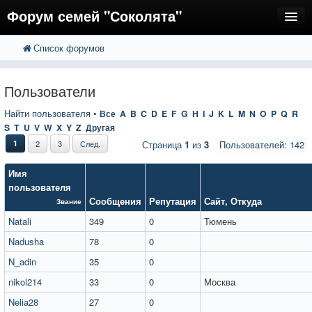
Форум семей "Соколята"
Список форумов
FAQ
Пользователи
Пользователи
Регистрация
Найти пользователя
•
Все
A
B
C
D
E
F
G
H
I
J
K
L
M
N
O
P
Q
R
S
T
U
V
W
X
Y
Z
Другая
Вход
1
2
3
След.
Страница
1
из
3
Пользователей: 142
Имя
пользователя
Сообщения
Репутация
Сайт
,
Откуда
Звание
Natali
349
0
Тюмень
Nadusha
78
0
N_adin
35
0
nikol214
33
0
Москва
Nelia28
27
0