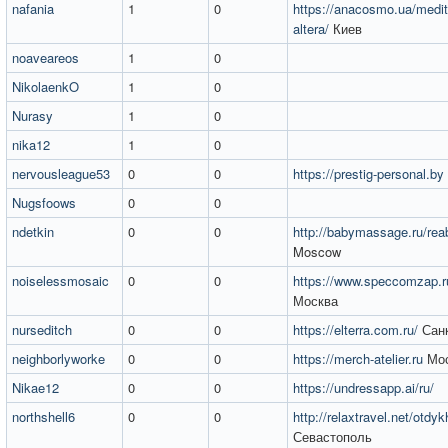
nafania
1
0
https://anacosmo.ua/medit
altera/
Киев
noaveareos
1
0
NikolaenkO
1
0
Nurasy
1
0
nika12
1
0
nervousleague53
0
0
https://prestig-personal.by
Nugsfoows
0
0
ndetkin
0
0
http://babymassage.ru/reabi
Moscow
noiselessmosaic
0
0
https://www.speccomzap.ru
Москва
nurseditch
0
0
https://elterra.com.ru/
Санк
neighborlyworke
0
0
https://merch-atelier.ru
Мос
Nikae12
0
0
https://undressapp.ai/ru/
northshell6
0
0
http://relaxtravel.net/otdyk
Севастополь