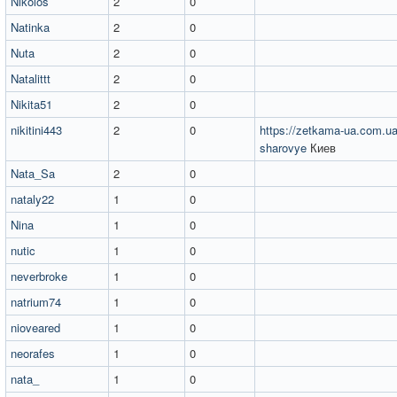
Nikolos
2
0
Natinka
2
0
Nuta
2
0
Natalittt
2
0
Nikita51
2
0
nikitini443
2
0
https://zetkama-ua.com.u
sharovye
Киев
Nata_Sa
2
0
nataly22
1
0
Nina
1
0
nutic
1
0
neverbroke
1
0
natrium74
1
0
nioveared
1
0
neorafes
1
0
nata_
1
0