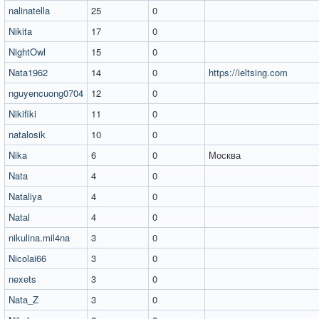
nalinatella
25
0
Nikita
17
0
NightOwl
15
0
Nata1962
14
0
https://ieltsing.com
nguyencuong0704
12
0
Nikifiki
11
0
natalosik
10
0
Nika
6
0
Москва
Nata
4
0
Nataliya
4
0
Natal
4
0
nikulina.mil4na
3
0
Nicolai66
3
0
nexets
3
0
Nata_Z
3
0