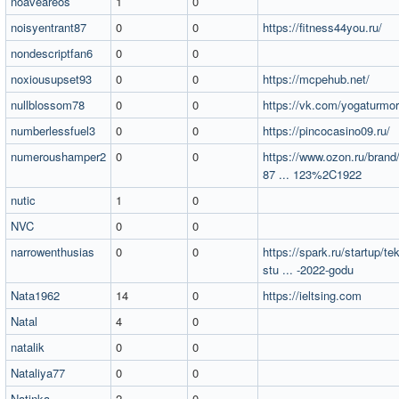
noaveareos
1
0
noisyentrant87
0
0
https://fitness44you.ru/
nondescriptfan6
0
0
noxiousupset93
0
0
https://mcpehub.net/
nullblossom78
0
0
https://vk.com/yogaturmo
numberlessfuel3
0
0
https://pincocasino09.ru/
numeroushamper2
0
0
https://www.ozon.ru/brand
87 ... 123%2C1922
nutic
1
0
NVC
0
0
narrowenthusias
0
0
https://spark.ru/startup/te
stu ... -2022-godu
Nata1962
14
0
https://ieltsing.com
Natal
4
0
natalik
0
0
Nataliya77
0
0
Natinka
2
0