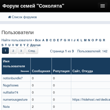
Форум семей "Соколята"
Список форумов
FAQ
Пользователи
Пользователи
Регистрация
Найти пользователя
•
Все
A
B
C
D
E
F
G
H
I
J
K
L
M
N
O
P
Q
R
S
T
U
V
W
X
Y
Z
Другая
Вход
1
2
3
След.
Страница
1
из
3
Пользователей: 142
Имя
пользователя
Сообщения
Репутация
Сайт
,
Откуда
Звание
notionbundle7
0
0
Nugsfoows
0
0
nulltailor74
0
0
numerousgesture
0
0
https://hidehost.net/dedic
Nuta
2
0