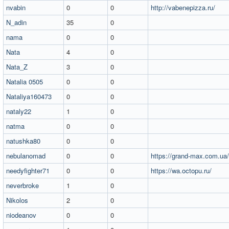
nvabin
0
0
http://vabenepizza.ru/
N_adin
35
0
nama
0
0
Nata
4
0
Nata_Z
3
0
Natalia 0505
0
0
Nataliya160473
0
0
nataly22
1
0
natma
0
0
natushka80
0
0
nebulanomad
0
0
https://grand-max.com.ua/
needyfighter71
0
0
https://wa.octopu.ru/
neverbroke
1
0
Nikolos
2
0
niodeanov
0
0