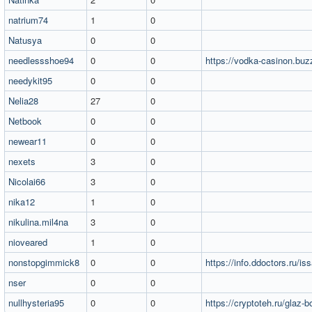
natrium74
1
0
Natusya
0
0
needlessshoe94
0
0
https://vodka-casinon.buz
needykit95
0
0
Nelia28
27
0
Netbook
0
0
newear11
0
0
nexets
3
0
Nicolai66
3
0
nika12
1
0
nikulina.mil4na
3
0
nioveared
1
0
nonstopgimmick8
0
0
https://info.ddoctors.ru/is
nser
0
0
nullhysteria95
0
0
https://cryptoteh.ru/glaz-