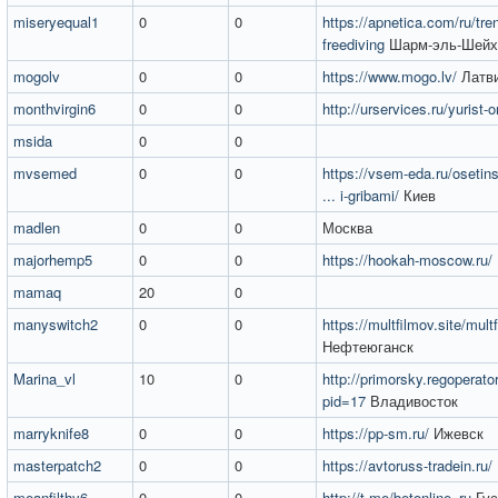
miseryequal1
0
0
https://apnetica.com/ru/tren
freediving
Шарм-эль-Шейх
mogolv
0
0
https://www.mogo.lv/
Латв
monthvirgin6
0
0
http://urservices.ru/yurist-o
msida
0
0
mvsemed
0
0
https://vsem-eda.ru/osetins
... i-gribami/
Киев
madlen
0
0
Москва
majorhemp5
0
0
https://hookah-moscow.ru/
mamaq
20
0
manyswitch2
0
0
https://multfilmov.site/mult
Нефтеюганск
Marina_vl
10
0
http://primorsky.regoperator
pid=17
Владивосток
marryknife8
0
0
https://pp-sm.ru/
Ижевск
masterpatch2
0
0
https://avtoruss-tradein.ru/
meanfilthy6
0
0
http://t.me/betonline_ru
Гус