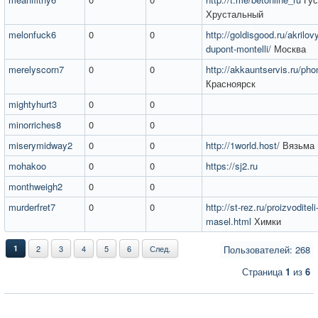
Хрустальный
melonfuck6
0
0
http://goldisgood.ru/akrilo
dupont-montelli/
Москва
merelyscorn7
0
0
http://akkauntservis.ru/ph
Красноярск
mightyhurt3
0
0
minorriches8
0
0
miserymidway2
0
0
http://1world.host/
Вязьма
mohakoo
0
0
https://sj2.ru
monthweigh2
0
0
murderfret7
0
0
http://st-rez.ru/proizvoditeli
masel.html
Химки
1
2
3
4
5
6
След.
Пользователей: 268
Страница
1
из
6