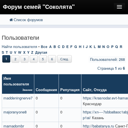
Форум семей "Соколята"
Список форумов
FAQ
Пользователи
Пользователи
Регистрация
Найти пользователя
•
Все
A
B
C
D
E
F
G
H
I
J
K
L
M
N
O
P
Q
R
S
T
U
V
W
X
Y
Z
Другая
Вход
1
2
3
4
5
6
След.
Пользователей: 268
Страница
1
из
6
Имя
пользователя
Сообщения
Репутация
Сайт
,
Откуда
Звание
maddeningnerve7
0
0
https://krasnodar.evt-hama
Краснодар
majoranyone8
0
0
https://xn----7sbba8aoc1abj
p1ai/
Казань
mamadombr
0
0
http://babatanya.ru
Санкт-П