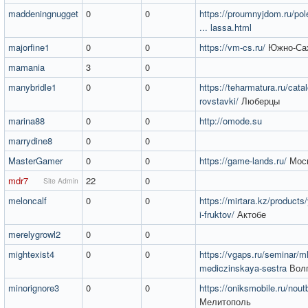
maddeningnugget
0
0
https://proumnyjdom.ru/pol
... lassa.html
majorfine1
0
0
https://vm-cs.ru/
Южно-Са
mamania
3
0
manybridle1
0
0
https://teharmatura.ru/catalo
rovstavki/
Люберцы
marina88
0
0
http://omode.su
marrydine8
0
0
MasterGamer
0
0
https://game-lands.ru/
Мос
mdr7
22
0
Site Admin
meloncalf
0
0
https://mirtara.kz/products/
i-fruktov/
Актобе
merelygrowl2
0
0
mightexist4
0
0
https://vgaps.ru/seminar/m
mediczinskaya-sestra
Волг
minorignore3
0
0
https://oniksmobile.ru/nout
Мелитополь