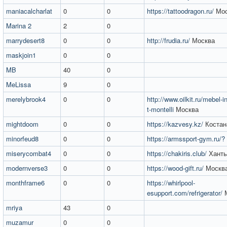
maniacalcharlat
0
0
https://tattoodragon.ru/
Мос
Marina 2
2
0
marrydesert8
0
0
http://frudia.ru/
Москва
maskjoin1
0
0
MB
40
0
MeLissa
9
0
merelybrook4
0
0
http://www.oilkit.ru/mebel-in
t-montelli
Москва
mightdoom
0
0
https://kazvesy.kz/
Костан
minorfeud8
0
0
https://armssport-gym.ru/?
miserycombat4
0
0
https://chakiris.club/
Ханты
modernverse3
0
0
https://wood-gift.ru/
Москв
monthframe6
0
0
https://whirlpool-
esupport.com/refrigerator/
М
mriya
43
0
muzamur
0
0