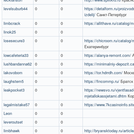
levelsuburb44
0
0
https://detalform.ru/proizvod
izdelij/
Санкт-Петербург
limbcrack
0
0
https://allithave.ru/catalog/
linok25
0
0
losesecure3
0
0
https://chicroom.ru/catalog
Екатеринбург
lowcafeteria33
0
0
https://alanya-remont.com/
А
lushbandanna62
0
0
https://minimalniy-depozit.c
lakovobom
0
0
https://tor.hdrrdh.com/
Моск
laughstem5
0
0
https://fincommp.ru/
Братск
leakpocket3
0
0
https://newsvo.ru/vjentfasad
mjetallokassjetami.dhtm
Кор
legalmistake57
0
0
https://www.7kcasinoinfo.sit
Leon
0
0
leveroutset
0
0
limbhawk
0
0
http://bryansktoday.ru/articl