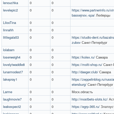
lenouchka
0
0
levelepic2
0
0
https://www.partnerinfo.ru/xi
bassejnov,-spa/
Люберцы
LilooTina
0
0
linnahh
0
0
littlegala53
0
0
https://studio-dent.ru/bazal
zubov
Санкт-Петербург
lolabam
0
0
loserweigh4
0
0
https://kolex.ru/
Самара
lovelytwaddle8
0
0
https://molti-shop.ru/
Санкт-
lunarmodest7
0
0
http://daeger.club/
Самара
lakepray1
0
0
https://zeppelinblog.ru/russia
etersburg/
Санкт-Петербург
Larme
0
0
Моск.область
laughmovie7
0
0
http://mostbets-slots.kz/
Аст
leakexpect2
0
0
https://egrp-365.ru/
Златоус
leckianson
0
0
http://www.splitkrd.ru
Красн