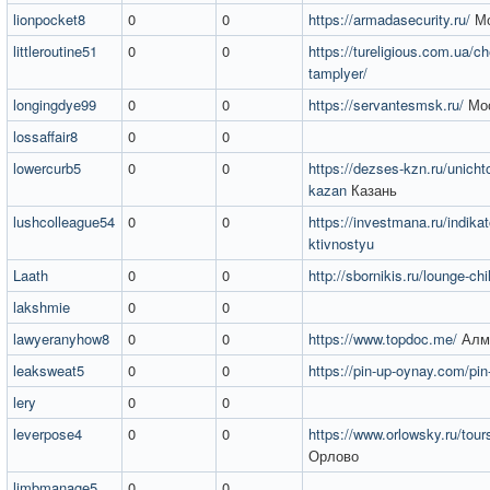
lionpocket8
0
0
https://armadasecurity.ru/
Мо
littleroutine51
0
0
https://tureligious.com.ua/c
tamplyer/
longingdye99
0
0
https://servantesmsk.ru/
Мо
lossaffair8
0
0
lowercurb5
0
0
https://dezses-kzn.ru/unicht
kazan
Казань
lushcolleague54
0
0
https://investmana.ru/indikato
ktivnostyu
Laath
0
0
http://sbornikis.ru/lounge-chil
lakshmie
0
0
lawyeranyhow8
0
0
https://www.topdoc.me/
Алм
leaksweat5
0
0
https://pin-up-oynay.com/pin-
lery
0
0
leverpose4
0
0
https://www.orlowsky.ru/tour
Орлово
limbmanage5
0
0