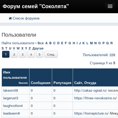
Форум семей "Соколята"
Список форумов
FAQ
Пользователи
Пользователи
Регистрация
Найти пользователя
•
Все
A
B
C
D
E
F
G
H
I
J
K
L
M
N
O
P
Q
R
S
T
U
V
W
X
Y
Z
Другая
Вход
1
2
3
4
5
След.
Пользователей: 228
Страница
1
из
5
Имя
пользователя
Сообщения
Репутация
Сайт
,
Откуда
Звание
lakeomit8
0
0
http://zakaz-ograd.ru/
посел
largerust3
0
0
https://fitnes-novokosino.ru/
laughcotton4
0
0
leadseem8
0
0
https://homepicture.ru/
Межд