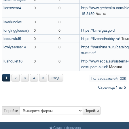
lionswear4
0
0
http://www.grebenka.com/blog/
15-8159
Балта
liverkindle5
0
0
longingglossary
0
0
https://t.me/gazgold
lossawful5
0
0
https://liveandhobby.ru/
Том
lowlyseries14
0
0
https://yarshina76.ru/catalog/
summer/
lushquiet16
0
0
http://www.ecca.su/sistema-u
dostupom-skud/
Москва
1
2
3
4
5
След.
Пользователей: 228
Страница
1
из
5
Перейти
Перейти
Список форумов