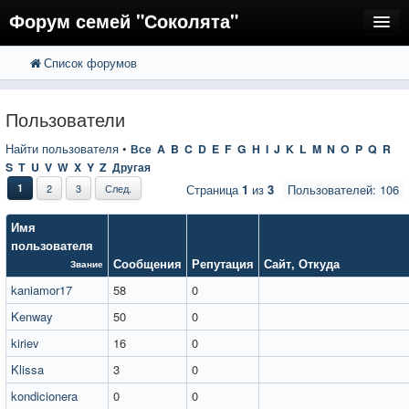
Форум семей "Соколята"
Список форумов
FAQ
Пользователи
Пользователи
Регистрация
Найти пользователя
•
Все
A
B
C
D
E
F
G
H
I
J
K
L
M
N
O
P
Q
R
S
T
U
V
W
X
Y
Z
Другая
Вход
1
2
3
След.
Страница
1
из
3
Пользователей: 106
Имя
пользователя
Сообщения
Репутация
Сайт
,
Откуда
Звание
kaniamor17
58
0
Kenway
50
0
kiriev
16
0
Klissa
3
0
kondicionera
0
0