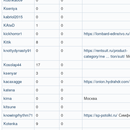
Kseniya
0
0
kabriol2015
0
0
KAteD
1
0
kickhorror1
0
0
https://lombard-edinstvo.ru/
Kitik
8
0
knottydynasty91
0
0
https://rentsuit.ru/product-
category/me ... tion/suit/
Мо
Kosolap44
17
0
ksenyar
3
0
kacaxagge
0
0
https://onion.hydrahdr.com/
katena
0
0
kima
0
0
Москва
kitsune
0
0
knowingrhythm71
0
0
https://sp-potolki.ru/
Симфе
Kotenka
9
0