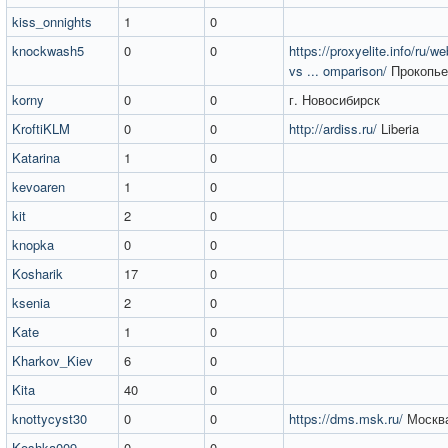
kiss_onnights
1
0
knockwash5
0
0
https://proxyelite.info/ru/w
vs ... omparison/
Прокопье
korny
0
0
г. Новосибирск
KroftiKLM
0
0
http://ardiss.ru/
Liberia
Katarina
1
0
kevoaren
1
0
kit
2
0
knopka
0
0
Kosharik
17
0
ksenia
2
0
Kate
1
0
Kharkov_Kiev
6
0
Kita
40
0
knottycyst30
0
0
https://dms.msk.ru/
Москв
Koshka009
0
0