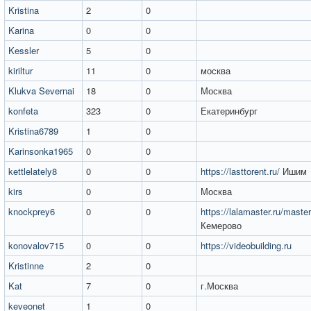
Kristina
2
0
Karina
0
0
Kessler
5
0
kiriltur
11
0
москва
Klukva Severnai
18
0
Москва
konfeta
323
0
Екатеринбург
Kristina6789
1
0
Karinsonka1965
0
0
kettlelately8
0
0
https://lasttorent.ru/
Ишим
kirs
0
0
Москва
knockprey6
0
0
https://lalamaster.ru/master/
Кемерово
konovalov715
0
0
https://videobuilding.ru
Kristinne
2
0
Kat
7
0
г.Москва
keveonet
1
0