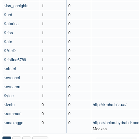
kiss_onnights
1
0
Kurd
1
0
Katarina
1
0
Kriss
1
0
Kate
1
0
KAteD
1
0
Kristina6789
1
0
kotofei
1
0
keveonet
1
0
kevoaren
1
0
Kylee
1
0
kivetu
0
0
http://kroha.biz.ua/
krashmari
0
0
kacaxagge
0
0
https://onion.hydrahdr.co
Москва