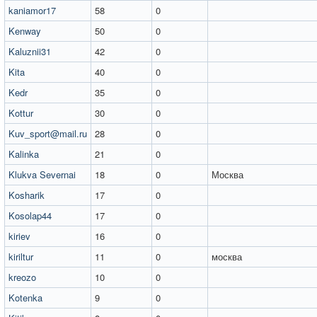
kaniamor17
58
0
Kenway
50
0
Kaluznii31
42
0
Kita
40
0
Kedr
35
0
Kottur
30
0
Kuv_sport@mail.ru
28
0
Kalinka
21
0
Klukva Severnai
18
0
Москва
Kosharik
17
0
Kosolap44
17
0
kiriev
16
0
kiriltur
11
0
москва
kreozo
10
0
Kotenka
9
0