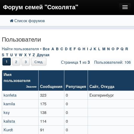
Форум семей "Соколята"
Список форумов
FAQ
Пользователи
Пользователи
Регистрация
Найти пользователя
•
Все
A
B
C
D
E
F
G
H
I
J
K
L
M
N
O
P
Q
R
S
T
U
V
W
X
Y
Z
Другая
Вход
1
2
3
След.
Страница
1
из
3
Пользователей: 106
Имя
пользователя
Сообщения
Репутация
Сайт
,
Откуда
Звание
konfeta
323
0
Екатеринбург
kamila
175
0
ksy
138
0
kalista
114
0
Kurdt
91
0