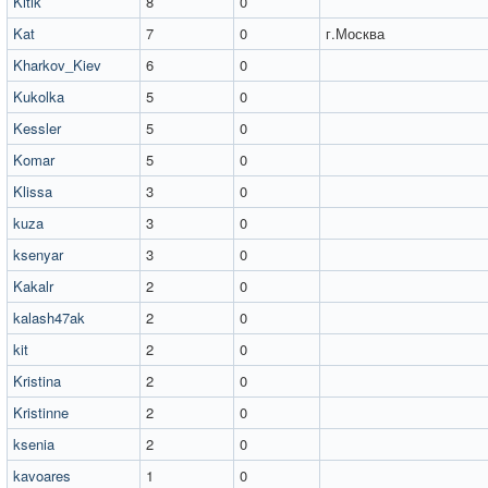
Kitik
8
0
Kat
7
0
г.Москва
Kharkov_Kiev
6
0
Kukolka
5
0
Kessler
5
0
Komar
5
0
Klissa
3
0
kuza
3
0
ksenyar
3
0
Kakalr
2
0
kalash47ak
2
0
kit
2
0
Kristina
2
0
Kristinne
2
0
ksenia
2
0
kavoares
1
0