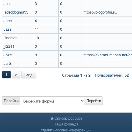
Julis
3
0
jadeddogma33
0
0
https://blogprofin.ru/
Jane
4
0
Jass
11
0
jilderbek
10
0
jjl2211
0
0
Jozeli
8
0
https://avatars.mitosa.net/
JulG
0
0
1
2
След.
Страница
1
из
2
Пользователей: 52
Перейти
Перейти
Список форумов
Наша команда
Удалить cookies конференции