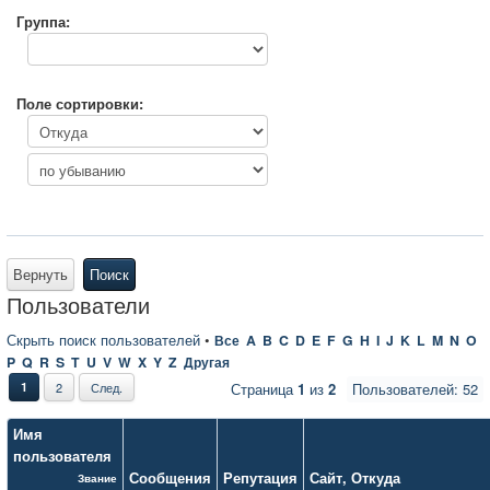
Группа:
Поле сортировки:
Вернуть
Поиск
Пользователи
Скрыть поиск пользователей
•
Все
A
B
C
D
E
F
G
H
I
J
K
L
M
N
O
P
Q
R
S
T
U
V
W
X
Y
Z
Другая
1
2
След.
Страница
1
из
2
Пользователей: 52
Имя
пользователя
Сообщения
Репутация
Сайт
,
Откуда
Звание