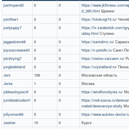
justimpend3
0
0
https://www.jkfitness.com/wp
d_260.html
Щекино
jointflee1
0
0
https://fotoknigi74.ru/
Челяб
justpuppy7
0
0
https://fx-zarabotok.com/igr
ubley.html
Ступино
jaggedzero48
0
0
https://santalmc.ru/
Саранс
joyouscrease43
0
0
https://v-potolki.ru
Санкт-Пе
jointtrying7
0
0
https://rostov.carzaem.ru/
Ро
jungledetain2
0
0
https://crystalland.ru/
Пенза
Jeni
156
0
Московская область
Jenia
1
0
Москва
joblesshypocrit
0
0
https://windforcetyres.ru/
Мо
jumbledstudent1
0
0
https://mdr-sosna.ru/dereva
mebel/derevannye-skafy
Мо
jollyomen89
0
0
https://www.autotex-doctor.r
Jaskier
10
0
Курск