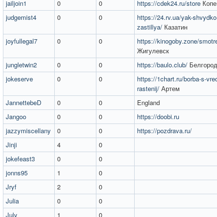
jailjoin1
0
0
https://cdek24.ru/store
Копе
judgemist4
0
0
https://24.rv.ua/yak-shvydko
zastillya/
Казатин
joyfullegal7
0
0
https://kinogoby.zone/smotre
Жигулевск
jungletwin2
0
0
https://baulo.club/
Белгоро
jokeserve
0
0
https://1chart.ru/borba-s-vredi
rastenij/
Артем
JannettebeD
0
0
England
Jangoo
0
0
https://doobi.ru
jazzymiscellany
0
0
https://pozdrava.ru/
Jinji
4
0
jokefeast3
0
0
jonns95
1
0
Jryf
2
0
Julia
0
0
July
1
0