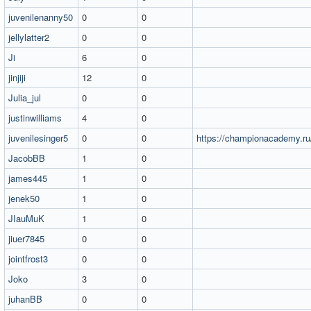
juvenilenanny50
0
0
jellylatter2
0
0
Ji
6
0
jinjiji
12
0
Julia_jul
0
0
justinwilliams
4
0
juvenilesinger5
0
0
https://championacademy.ru
JacobBB
1
0
james445
1
0
jenek50
1
0
JIauMuK
1
0
jiuer7845
0
0
jointfrost3
0
0
Joko
3
0
juhanBB
0
0