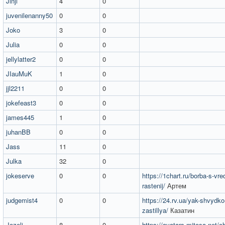
Jinji
4
0
juvenilenanny50
0
0
Joko
3
0
Julia
0
0
jellylatter2
0
0
JIauMuK
1
0
jjl2211
0
0
jokefeast3
0
0
james445
1
0
juhanBB
0
0
Jass
11
0
Julka
32
0
jokeserve
0
0
https://1chart.ru/borba-s-vredi
rastenij/
Артем
judgemist4
0
0
https://24.rv.ua/yak-shvydko
zastillya/
Казатин
Jozeli
8
0
https://avatars.mitosa.net/