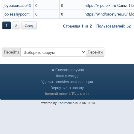
joyouscrease43
0
0
https://v-potolki.ru
Санкт-Пе
joblesshypocrit
0
0
https://windforcetyres.ru/
Мо
1
2
След.
Страница
1
из
2
Пользователей: 52
Перейти
Перейти
Список форумов
Наша команда
Удалить cookies конференции
Вернуться к началу
Часовой пояс: UTC + 4 часа
Powered by
Forumenko
© 2006–2014