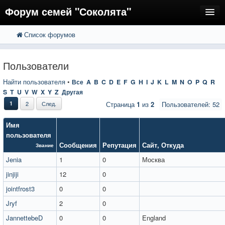
Форум семей "Соколята"
Список форумов
FAQ
Пользователи
Пользователи
Регистрация
Найти пользователя
•
Все
A
B
C
D
E
F
G
H
I
J
K
L
M
N
O
P
Q
R
S
T
U
V
W
X
Y
Z
Другая
Вход
1
2
След.
Страница
1
из
2
Пользователей: 52
Имя
пользователя
Сообщения
Репутация
Сайт
,
Откуда
Звание
Jenia
1
0
Москва
jinjiji
12
0
jointfrost3
0
0
Jryf
2
0
JannettebeD
0
0
England