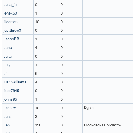
Julia_jul
0
0
jenek50
1
0
jilderbek
10
0
justthrow3
0
0
JacobBB
1
0
Jane
4
0
JulG
0
0
July
1
0
Ji
6
0
justinwilliams
4
0
jiuer7845
0
0
jonns95
1
0
Jaskier
10
0
Курск
Julis
3
0
Jeni
156
0
Московская область