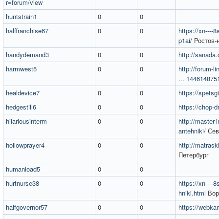
r=forum/view
huntstrain1
0
0
halffranchise67
0
0
https://xn----
p1ai/
Ростов-
handydemand3
0
0
http://sanada.
harmwest5
0
0
http://forum-l
... 144614875
healdevice7
0
0
https://spetsg
hedgestill6
0
0
https://chop-d
hilariousinterm
0
0
http://master-i
antehniki/
Сев
hollowprayer4
0
0
http://matrask
Петербург
humanload5
0
0
hurtnurse38
0
0
https://xn----8
hniki.html
Вор
halfgovernor57
0
0
https://webka