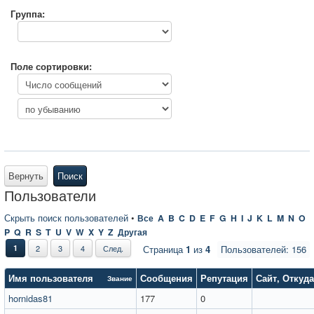
Группа:
Поле сортировки:
Вернуть
Поиск
Пользователи
Скрыть поиск пользователей
•
Все
A
B
C
D
E
F
G
H
I
J
K
L
M
N
O
P
Q
R
S
T
U
V
W
X
Y
Z
Другая
1
2
3
4
След.
Страница
1
из
4
Пользователей: 156
Имя пользователя
Сообщения
Репутация
Сайт
,
Откуда
Звание
hornidas81
177
0