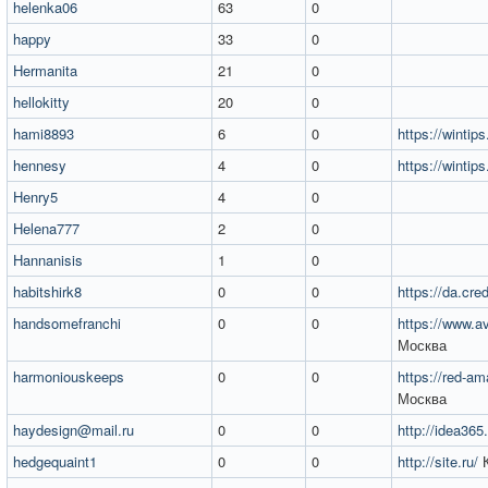
helenka06
63
0
happy
33
0
Hermanita
21
0
hellokitty
20
0
hami8893
6
0
https://wintip
hennesy
4
0
https://wintip
Henry5
4
0
Helena777
2
0
Hannanisis
1
0
habitshirk8
0
0
https://da.cred
handsomefranchi
0
0
https://www.av
Москва
harmoniouskeeps
0
0
https://red-am
Москва
haydesign@mail.ru
0
0
http://idea365.
hedgequaint1
0
0
http://site.ru/
К