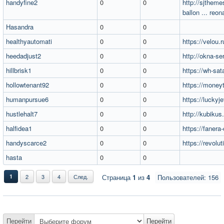
handyfine2
0
0
http://sjthem
ballon ... reon
Hasandra
0
0
healthyautomati
0
0
https://velou.r
heedadjust2
0
0
http://okna-ser
hillbrisk1
0
0
https://wh-sat
hollowtenant92
0
0
https://moneyt
humanpursue6
0
0
https://luckyj
hustlehalt7
0
0
http://kubikus
halfidea1
0
0
https://fanera-
handyscarce2
0
0
https://revolu
hasta
0
0
1
2
3
4
След.
Страница
1
из
4
Пользователей: 156
Перейти
Перейти