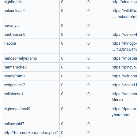
hightimid4
0
0
http://cleaning
holeunless4
0
0
https://wildli
... mokod.htm
hovanya
0
0
huntreason6
0
0
https://detki-vl
Haboja
0
0
https://kinog
... %B5%D1%
handsomelyexamp
0
0
https://mospri
harmsmoke8
0
0
https://pingvo.
headyfruit97
0
0
https://vik.c
hedgeseek7
0
0
https://zavod-b
hellsleeve1
0
0
https://coffee
Минск
highvocation49
0
0
https://ipamur.
ybore.html
hollowcold7
0
0
http://forumenko.ru/index.php?
0
0