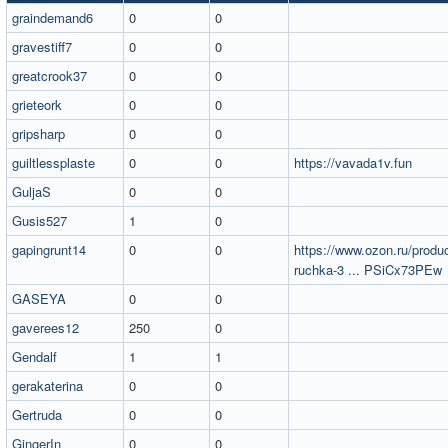
graindemand6
0
0
gravestiff7
0
0
greatcrook37
0
0
grieteork
0
0
gripsharp
0
0
guiltlessplaste
0
0
https://vavada1v.fun
GuljaS
0
0
Gusis527
1
0
gapingrunt14
0
0
https://www.ozon.ru/produc
ruchka-3 ... PSiCx73PEw
GASEYA
0
0
gaverees12
250
0
Gendalf
1
1
gerakaterina
0
0
Gertruda
0
0
GingerIn
0
0