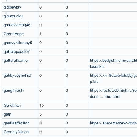
globewitty
0
0
glowtruck3
0
0
grandiosejug46
0
0
GreenHope
1
0
groovyattorney5
0
0
gulliblepaddle7
0
0
gutturalfixatio
0
0
https://bodyshine.ru/strizh
lesenka
gabbyupshot32
0
0
https://xn--80aee4aldbbjrg7
p1ai/
gangthrust7
0
0
https://rostov.domick.ru/ro
donu ... rtiru.html
Garekhan
10
0
gatn
5
0
gentleaffection
0
0
https://sheremetyevo-broke
GeremyNilson
0
0