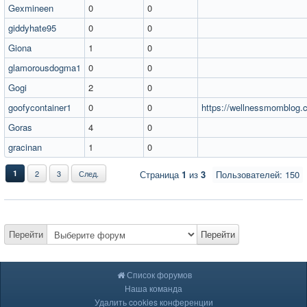
Gexmineen
0
0
giddyhate95
0
0
Giona
1
0
glamorousdogma1
0
0
Gogi
2
0
goofycontainer1
0
0
https://wellnessmomblog.
Goras
4
0
gracinan
1
0
1
2
3
След.
Страница
1
из
3
Пользователей: 150
Перейти
Перейти
Список форумов
Наша команда
Удалить cookies конференции