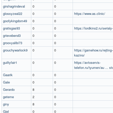
girshagrindeval
0
0
glossyzeal22
0
0
https://www.as.clinic/
goofykingdom49
0
0
gratisgas93
0
0
https://lordkino2.ru/serialy
grievebend3
0
0
groovyalibi73
0
0
grouchywarlock9
0
0
https://gamehow.ru/rejting-
kazino/
guiltyfair1
0
0
https://avtoservis-
telefon.ru/tyumen/au ... s
Gaarik
0
0
Gale
0
0
Gerardo
8
0
geteme
2
0
giny
8
0
Gjel
0
0