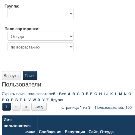
Группа:
Поле сортировки:
Вернуть
Поиск
Пользователи
Скрыть поиск пользователей
•
Все
A
B
C
D
E
F
G
H
I
J
K
L
M
N
O
P
Q
R
S
T
U
V
W
X
Y
Z
Другая
1
2
3
След.
Страница
1
из
3
Пользователей: 150
Имя
пользователя
Сообщения
Репутация
Сайт
,
Откуда
Звание