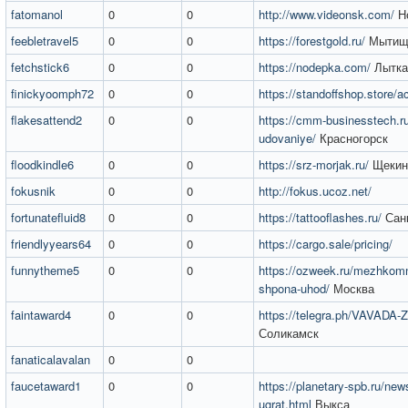
fatomanol
0
0
http://www.videonsk.com/
Но
feebletravel5
0
0
https://forestgold.ru/
Мытищ
fetchstick6
0
0
https://nodepka.com/
Лытка
finickyoomph72
0
0
https://standoffshop.store/
flakesattend2
0
0
https://cmm-businesstech.ru/
udovaniye/
Красногорск
floodkindle6
0
0
https://srz-morjak.ru/
Щекин
fokusnik
0
0
http://fokus.ucoz.net/
fortunatefluid8
0
0
https://tattooflashes.ru/
Санк
friendlyyears64
0
0
https://cargo.sale/pricing/
funnytheme5
0
0
https://ozweek.ru/mezhkomn
shpona-uhod/
Москва
faintaward4
0
0
https://telegra.ph/VAVADA-Z
Соликамск
fanaticalavalan
0
0
faucetaward1
0
0
https://planetary-spb.ru/new
ugrat.html
Выкса