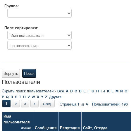
Группа:
Поле сортировки:
Вернуть
Поиск
Пользователи
Скрыть поиск пользователей
•
Все
A
B
C
D
E
F
G
H
I
J
K
L
M
N
O
P
Q
R
S
T
U
V
W
X
Y
Z
Другая
1
2
3
4
След.
Страница
1
из
4
Пользователей: 196
Имя
пользователя
Сообщения
Репутация
Сайт
,
Откуда
Звание