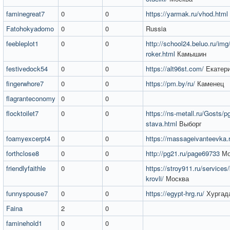
faminegreat7
0
0
https://yarmak.ru/vhod.html
Fatohokyadomo
0
0
Russia
feebleplot1
0
0
http://school24.beluo.ru/img/
roker.html
Камышин
festivedock54
0
0
https://alt96st.com/
Екатери
fingerwhore7
0
0
https://pm.by/ru/
Каменец
flagranteconomy
0
0
flocktoilet7
0
0
https://ns-metall.ru/Gosts/pg
stava.html
Выборг
foamyexcerpt4
0
0
https://massageivanteevka.
forthclose8
0
0
http://pg21.ru/page69733
Мо
friendlyfaithle
0
0
https://stroy911.ru/services/k
krovli/
Москва
funnyspouse7
0
0
https://egypt-hrg.ru/
Хургад
Faina
2
0
faminehold1
0
0