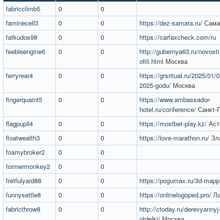
fabricclimb5
0
0
faminecell3
0
0
https://dez-samara.ru/
Сама
fatkudos98
0
0
https://carfaxcheck.com/ru
feebleengine6
0
0
http://gubernya63.ru/novosti-
ofili.html
Москва
ferryrear4
0
0
https://grsritual.ru/2025/01/0
2025-godu/
Москва
fingerquaint5
0
0
https://www.ambassador-
hotel.ru/conference/
Санкт-П
flagpupil4
0
0
https://mostbet-play.kz/
Аст
floatwealth3
0
0
https://love-marathon.ru/
Зл
foamybroker2
0
0
formermonkey2
0
0
fretfulyard88
0
0
https://pogumax.ru/3d-mappi
funnysettle8
0
0
https://onlinelogoped.pro/
Ла
fabricthrow8
0
0
http://ctoday.ru/derevyannyj-m
otdelki/
Москва