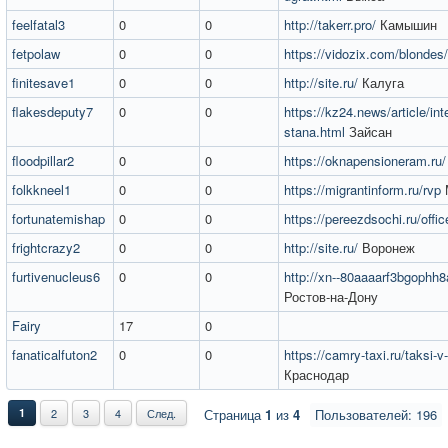
feelfatal3
0
0
http://takerr.pro/
Камышин
fetpolaw
0
0
https://vidozix.com/blondes/
finitesave1
0
0
http://site.ru/
Калуга
flakesdeputy7
0
0
https://kz24.news/article/in
stana.html
Зайсан
floodpillar2
0
0
https://oknapensioneram.ru/
folkkneel1
0
0
https://migrantinform.ru/rvp
fortunatemishap
0
0
https://pereezdsochi.ru/offi
frightcrazy2
0
0
http://site.ru/
Воронеж
furtivenucleus6
0
0
http://xn--80aaaarf3bgophh8
Ростов-на-Дону
Fairy
17
0
fanaticalfuton2
0
0
https://camry-taxi.ru/taksi-v
Краснодар
1
2
3
4
След.
Страница
1
из
4
Пользователей: 196